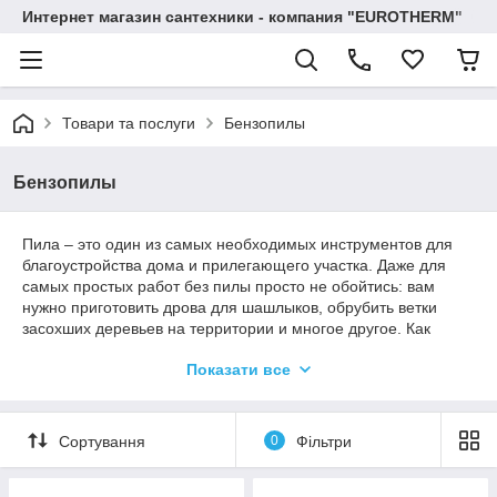
Интернет магазин сантехники - компания "EUROTHERM"
Товари та послуги
Бензопилы
Бензопилы
Пила – это один из самых необходимых инструментов для
благоустройства дома и прилегающего участка. Даже для
самых простых работ без пилы просто не обойтись: вам
нужно приготовить дрова для шашлыков, обрубить ветки
засохших деревьев на территории и многое другое. Как
известно, раньше пилы были ручные, но с развитием новых
Показати все
технологий мы все чаще пользуемся бензопилой, которая
более эффективна и проста в работе. Конечно же,
неоспоримые преимущества стоят того, чтобы потратить
чуть больше денег, чем на ручной вид данного
Сортування
0
Фільтри
приспособления.
Знайти за прийнятною ціною і хорошої якості не завжди є