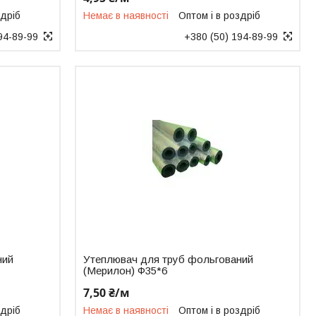
здріб
Немає в наявності
Оптом і в роздріб
94-89-99
+380 (50) 194-89-99
ний
Утеплювач для труб фольгований
(Мерилон) Ф35*6
7,50 ₴/м
здріб
Немає в наявності
Оптом і в роздріб