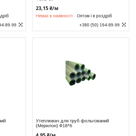
23,15 ₴/м
здріб
Немає в наявності
Оптом і в роздріб
94-89-99
+380 (50) 194-89-99
ний
Утеплювач для труб фольгований
(Мерилон) Ф18*6
4,95 ₴/м