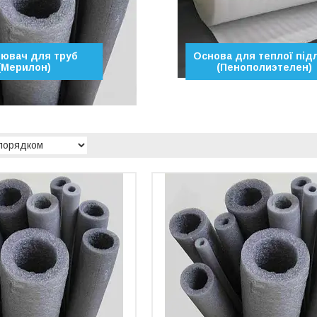
ювач для труб
Основа для теплої під
(Мерилон)
(Пенополиэтелен)