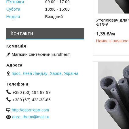
Пʼятниця
09:00
17:00
Субота
10:00
15:00
Неділя
Вихідний
Утеплювач для 
Ф15*6
1,35 ₴/м
Контакти
Немає в наявнос
Магазин сантехники Eurotherm
прос. Лева Ландау, Харків, Україна
+380 (50) 194-89-99
+380 (67) 423-33-86
http://евротерм.com
euro_therm@mail.ru