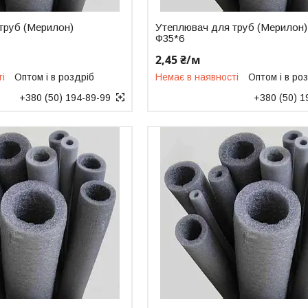
труб (Мерилон)
Утеплювач для труб (Мерилон)
Ф35*6
2,45 ₴/м
ті
Оптом і в роздріб
Немає в наявності
Оптом і в ро
+380 (50) 194-89-99
+380 (50) 1