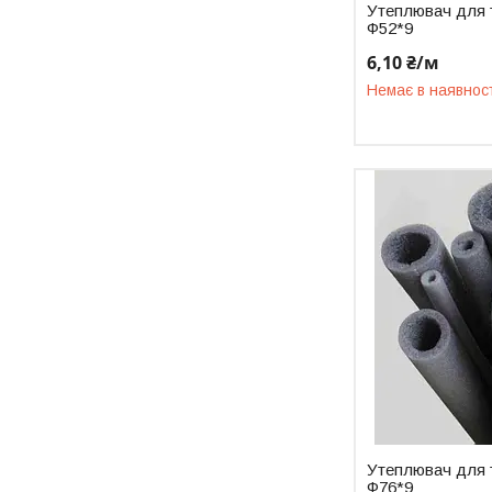
Утеплювач для 
Ф52*9
6,10 ₴/м
Немає в наявнос
Утеплювач для 
Ф76*9