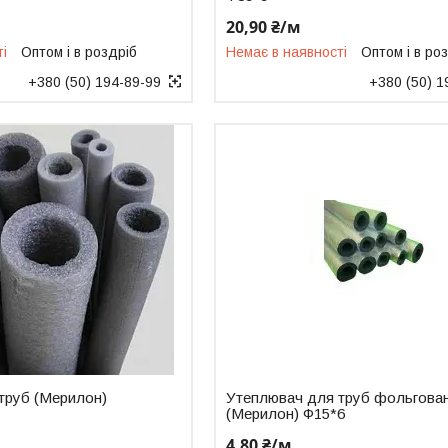
20,90 ₴/м
ті
Оптом і в роздріб
Немає в наявності
Оптом і в ро
+380 (50) 194-89-99
+380 (50) 1
труб (Мерилон)
Утеплювач для труб фольгова
(Мерилон) Ф15*6
4,80 ₴/м