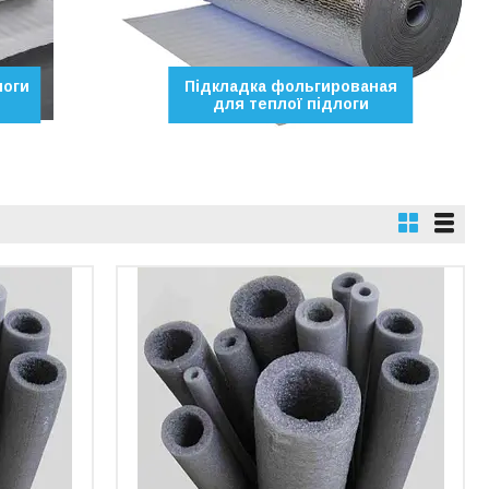
логи
Підкладка фольгированая
для теплої підлоги