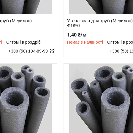
труб (Мерилон)
Утеплювач для труб (Мерилон)
Ф18*6
1,40 ₴/м
ті
Оптом і в роздріб
Немає в наявності
Оптом і в ро
+380 (50) 194-89-99
+380 (50) 1