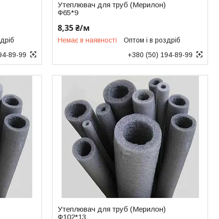
Утеплювач для труб (Мерилон)
Ф65*9
8,35 ₴/м
здріб
Немає в наявності
Оптом і в роздріб
94-89-99
+380 (50) 194-89-99
Утеплювач для труб (Мерилон)
Ф102*13