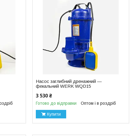
Насос заглибний дренажний —
фекальний WERK WQD15
3 530 ₴
роздріб
Готово до відправки
Оптом і в роздріб
Купити