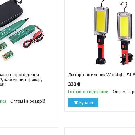
ваного проведення
Ліхтар-світильник Worklight ZJ-
, кабельний трекер,
330 ₴
кач
Готово до відправки
Оптом і в 
вки
Оптом і в роздріб
Купити