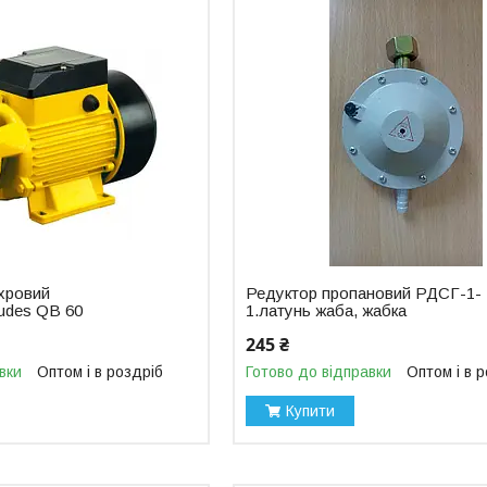
хровий
Редуктор пропановий РДСГ-1-
udes QB 60
1.латунь жаба, жабка
245 ₴
вки
Оптом і в роздріб
Готово до відправки
Оптом і в 
Купити