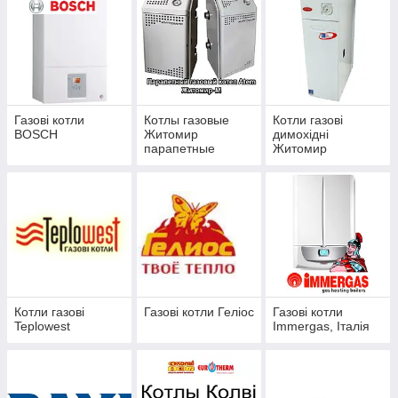
Газові котли
Котлы газовые
Котли газові
BOSCH
Житомир
димохідні
парапетные
Житомир
Котли газові
Газові котли Геліос
Газові котли
Teplowest
Immergas, Італія