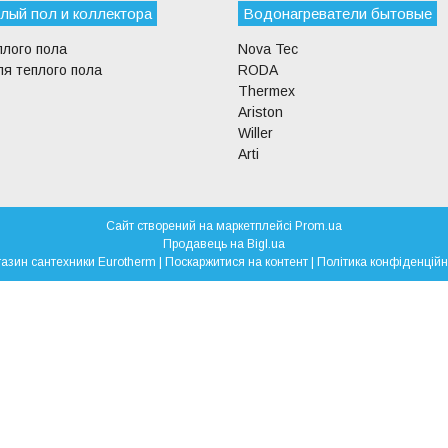
лый пол и коллектора
Водонагреватели бытовые
плого пола
Nova Tec
я теплого пола
RODA
Thermex
Ariston
Willer
Arti
Сайт створений на маркетплейсі
Prom.ua
Продавець на Bigl.ua
Магазин сантехники Eurotherm |
Поскаржитися на контент
|
Політика конфіденційн