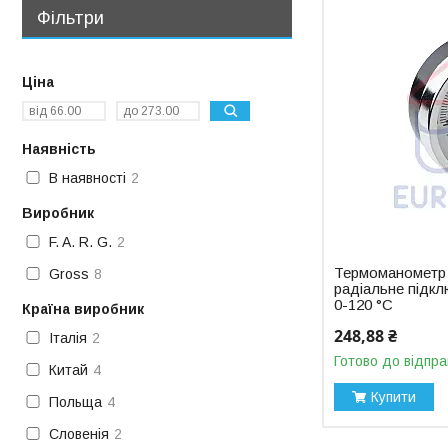
Фільтри
Ціна
Наявність
В наявності
2
Виробник
F. A. R. G.
2
Термоманометр
Gross
8
радіальне підкл
0-120 °C
Країна виробник
248,88 ₴
Італія
2
Готово до відпра
Китай
4
Купити
Польща
4
Словенія
2