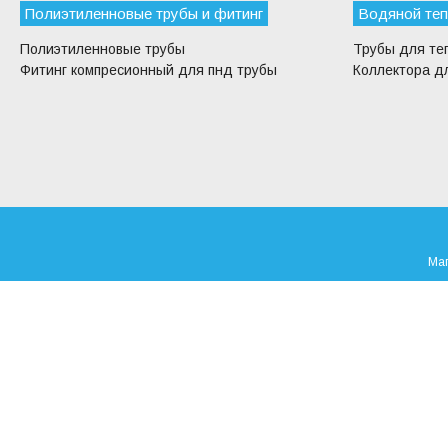
Полиэтиленновые трубы и фитинг
Водяной теп
Полиэтиленновые трубы
Трубы для те
Фитинг компресионный для пнд трубы
Коллектора дл