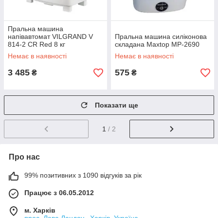
Пральна машина
напівавтомат VILGRAND V
Пральна машина силіконова
814-2 CR Red 8 кг
складана Maxtop MP-2690
Немає в наявності
Немає в наявності
3 485
575
₴
₴
Показати ще
1
/ 2
Про нас
99% позитивних з 1090 відгуків за рік
Працює з 06.05.2012
м. Харків
прос. Лева Ландау , Харків, Україна