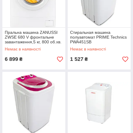
Пральна машина ZANUSSI
Стиральная машина
ZWSE 680 V фронтальне
полуавтомат PRIME Technics
завантаження,5 кг, 800 об.хв.
PWA451SB
глибина 38 див. А++
Немає в наявності
Немає в наявності
6 899
1 527
₴
₴