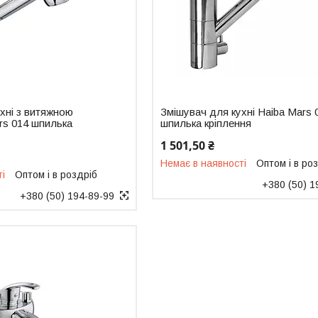
хні з витяжною
Змішувач для кухні Haiba Mars 
rs 014 шпилька
шпилька кріплення
1 501,50 ₴
Немає в наявності
Оптом і в ро
ті
Оптом і в роздріб
+380 (50) 1
+380 (50) 194-89-99