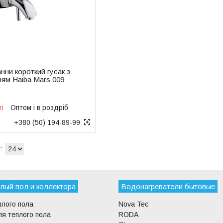
нни короткий гусак з
ням Haiba Mars 009
ті
Оптом і в роздріб
+380 (50) 194-89-99
лый пол и коллектора
Водонагреватели бытовые
плого пола
Nova Tec
я теплого пола
RODA