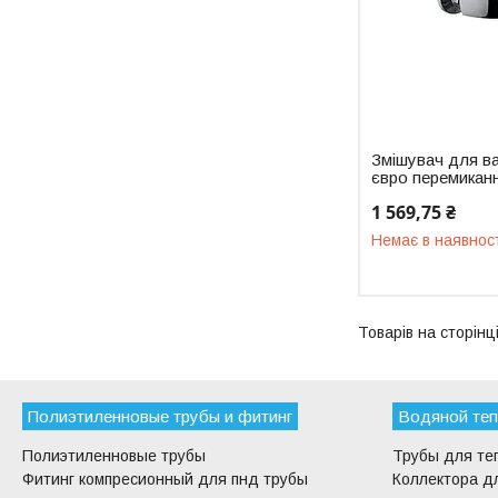
Змішувач для ва
євро перемикан
1 569,75 ₴
Немає в наявнос
Полиэтиленновые трубы и фитинг
Водяной теп
Полиэтиленновые трубы
Трубы для те
Фитинг компресионный для пнд трубы
Коллектора дл