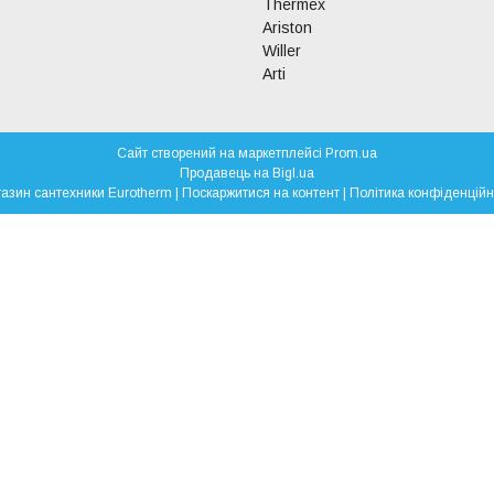
Thermex
Ariston
Willer
Arti
Сайт створений на маркетплейсі
Prom.ua
Продавець на Bigl.ua
Магазин сантехники Eurotherm |
Поскаржитися на контент
|
Політика конфіденційн