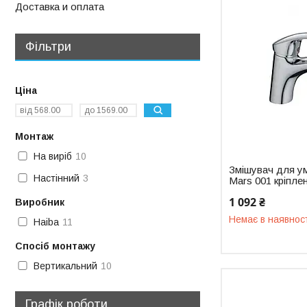
Доставка и оплата
Фільтри
Ціна
Монтаж
На виріб
10
Змішувач для у
Настінний
3
Mars 001 кріпле
1 092 ₴
Виробник
Немає в наявнос
Haiba
11
Спосіб монтажу
Вертикальний
10
Графік роботи