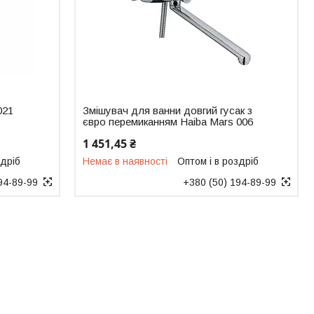
021
Змішувач для ванни довгий гусак з
євро перемиканням Haiba Mars 006
1 451,45 ₴
здріб
Немає в наявності
Оптом і в роздріб
94-89-99
+380 (50) 194-89-99