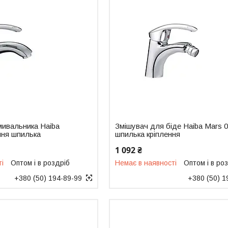
мивальника Haiba
Змішувач для біде Haiba Mars 
ння шпилька
шпилька кріплення
1 092 ₴
ті
Оптом і в роздріб
Немає в наявності
Оптом і в ро
+380 (50) 194-89-99
+380 (50) 1