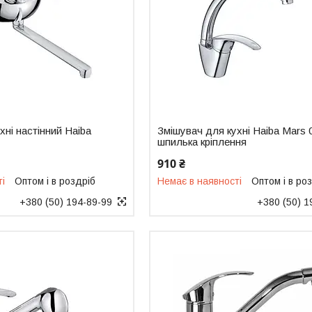
хні настінний Haiba
Змішувач для кухні Haiba Mars 
шпилька кріплення
910 ₴
ті
Оптом і в роздріб
Немає в наявності
Оптом і в ро
+380 (50) 194-89-99
+380 (50) 1