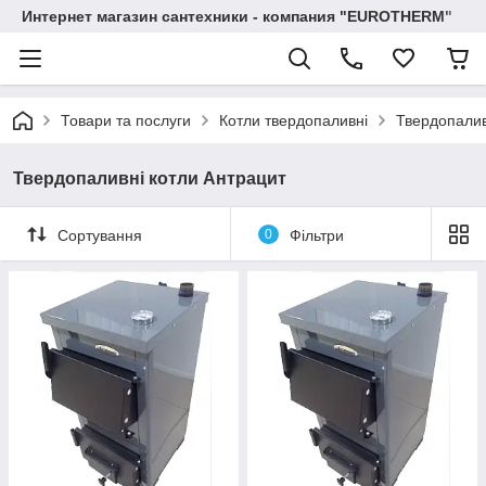
Интернет магазин сантехники - компания "EUROTHERM"
Товари та послуги
Котли твердопаливні
Твердопалив
Твердопаливні котли Антрацит
Сортування
0
Фільтри