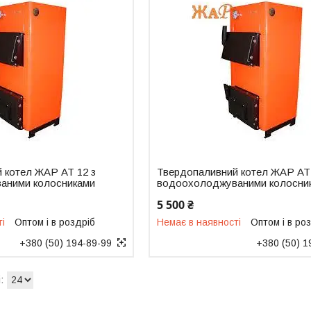
 котел ЖАР АТ 12 з
Твердопаливний котел ЖАР АТ 
аними колосниками
водоохолоджуваними колосни
5 500 ₴
ті
Оптом і в роздріб
Немає в наявності
Оптом і в ро
+380 (50) 194-89-99
+380 (50) 1