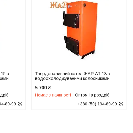
15 з
Твердопаливний котел ЖАР АТ 18 з
ками
водоохолоджуваними колосниками
5 700 ₴
здріб
Немає в наявності
Оптом і в роздріб
94-89-99
+380 (50) 194-89-99