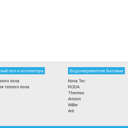
лый пол и коллектора
Водонагреватели бытовые
плого пола
Nova Tec
я теплого пола
RODA
Thermex
Ariston
Willer
Arti