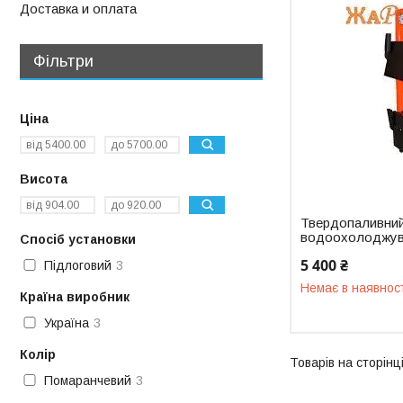
Доставка и оплата
Фільтри
Ціна
Висота
Твердопаливний
водоохолоджув
Спосіб установки
5 400 ₴
Підлоговий
3
Немає в наявнос
Країна виробник
Україна
3
Колір
Помаранчевий
3