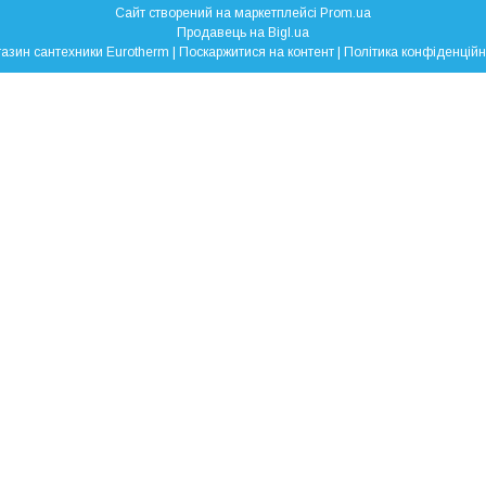
Сайт створений на маркетплейсі
Prom.ua
Продавець на Bigl.ua
Магазин сантехники Eurotherm |
Поскаржитися на контент
|
Політика конфіденційн