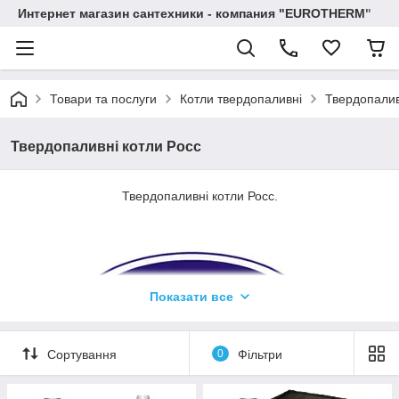
Интернет магазин сантехники - компания "EUROTHERM"
Товари та послуги
Котли твердопаливні
Твердопалив
Твердопаливні котли Росс
Твердопаливні котли Росс.
Показати все
Сортування
0
Фільтри