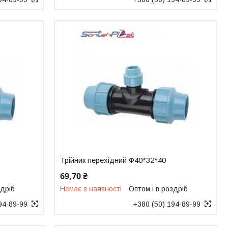
Трійник перехідний Ф40*32*40
69,70 ₴
здріб
Немає в наявності
Оптом і в роздріб
94-89-99
+380 (50) 194-89-99