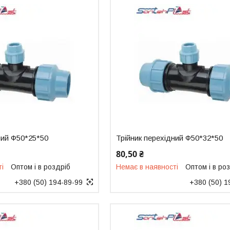
ний Ф50*25*50
Трійник перехідний Ф50*32*50
80,50 ₴
ті
Оптом і в роздріб
Немає в наявності
Оптом і в ро
+380 (50) 194-89-99
+380 (50) 1