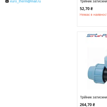
Трійник затискн
euro_therm@mail.ru
52,70 ₴
Немає в наявнос
Трійник затискн
264,70 ₴