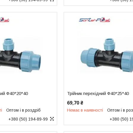
ний Ф40*20*40
Трійник перехідний Ф40*25*40
69,70 ₴
ті
Оптом і в роздріб
Немає в наявності
Оптом і в ро
+380 (50) 194-89-99
+380 (50) 1