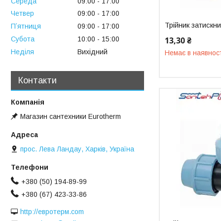
Середа
09:00
17:00
Четвер
09:00
17:00
Трійник затискн
Пʼятниця
09:00
17:00
13,30 ₴
Субота
10:00
15:00
Неділя
Вихідний
Немає в наявнос
Контакти
Магазин сантехники Eurotherm
прос. Лева Ландау, Харків, Україна
+380 (50) 194-89-99
+380 (67) 423-33-86
http://евротерм.com