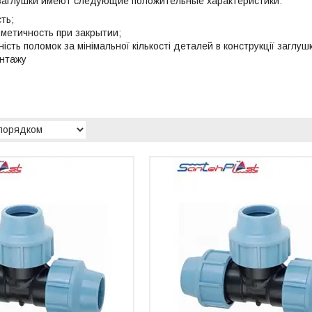
аглушки имеют следующие положительные характеристики:
ть;
 герметичность при закрытии;
ність поломок за мінімальної кількості деталей в конструкції заглуш
онтажу