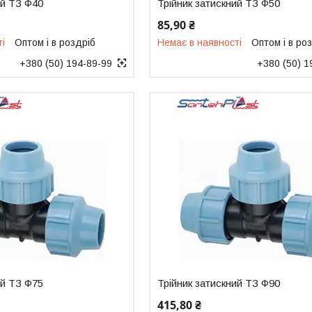
ий ТЗ Ф40
Трійник затискний ТЗ Ф50
85,90 ₴
ті
Оптом і в роздріб
Немає в наявності
Оптом і в ро
+380 (50) 194-89-99
+380 (50) 1
ий ТЗ Ф75
Трійник затискний ТЗ Ф90
415,80 ₴