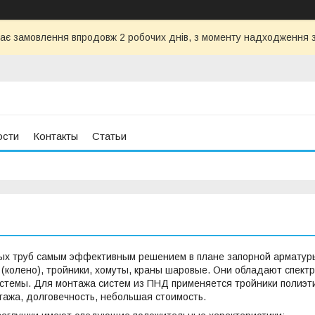
ає замовлення впродовж 2 робочих днів, з моменту надходження з
ости
Контакты
Статьи
ых труб самым эффективным решением в плане запорной арматуры
 (колено), тройники, хомуты, краны шаровые. Они обладают спе
стемы. Для монтажа систем из ПНД применяется тройники полиэти
тажа, долговечность, небольшая стоимость.