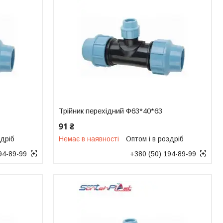
Трійник перехідний Ф63*40*63
91 ₴
здріб
Немає в наявності
Оптом і в роздріб
94-89-99
+380 (50) 194-89-99