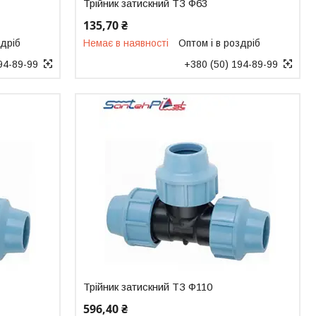
Трійник затискний ТЗ Ф63
135,70 ₴
здріб
Немає в наявності
Оптом і в роздріб
94-89-99
+380 (50) 194-89-99
Трійник затискний ТЗ Ф110
596,40 ₴