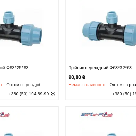
ний Ф63*25*63
Трійник перехідний Ф63*32*63
90,80 ₴
ті
Оптом і в роздріб
Немає в наявності
Оптом і в ро
+380 (50) 194-89-99
+380 (50) 1