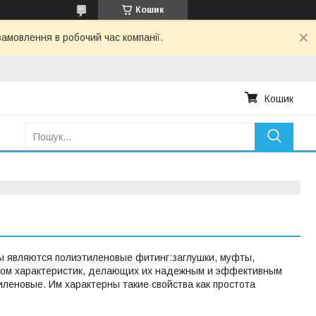
Кошик
амовлення в робочий час компанії.
Кошик
 являются полиэтиленовые фитинг:заглушки, муфты,
ктром характеристик, делающих их надежным и эффективным
леновые. Им характерны такие свойства как простота