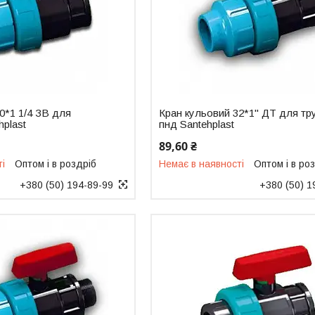
0*1 1/4 ЗВ для
Кран кульовий 32*1" ДТ для тр
hplast
пнд Santehplast
89,60 ₴
ті
Оптом і в роздріб
Немає в наявності
Оптом і в ро
+380 (50) 194-89-99
+380 (50) 1