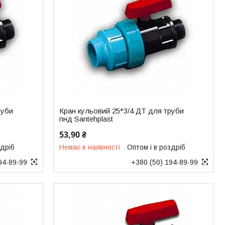
руби
Кран кульовий 25*3/4 ДТ для труби
пнд Santehplast
53,90 ₴
здріб
Немає в наявності
Оптом і в роздріб
94-89-99
+380 (50) 194-89-99