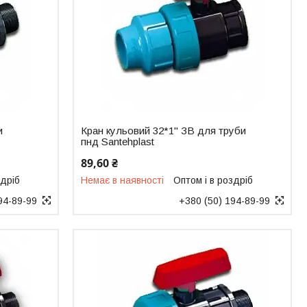
и
Кран кульовий 32*1" ЗВ для труби
пнд Santehplast
89,60 ₴
здріб
Немає в наявності
Оптом і в роздріб
94-89-99
+380 (50) 194-89-99