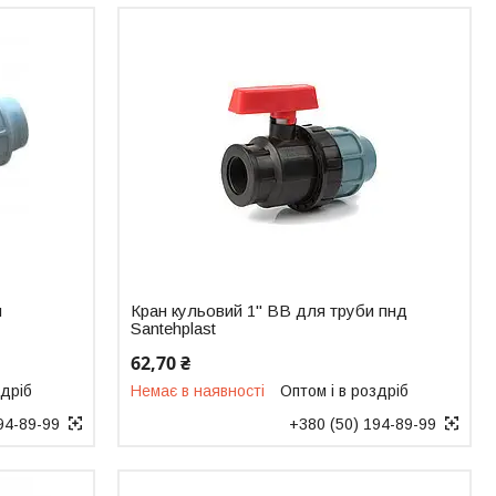
я
Кран кульовий 1" ВВ для труби пнд
Santehplast
62,70 ₴
здріб
Немає в наявності
Оптом і в роздріб
94-89-99
+380 (50) 194-89-99