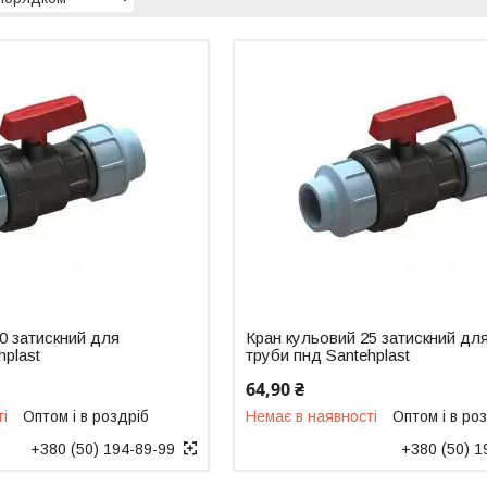
0 затискний для
Кран кульовий 25 затискний дл
hplast
труби пнд Santehplast
64,90 ₴
ті
Оптом і в роздріб
Немає в наявності
Оптом і в ро
+380 (50) 194-89-99
+380 (50) 1