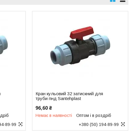
я
Кран кульовий 32 затискний для
труби пнд Santehplast
96,60 ₴
здріб
Немає в наявності
Оптом і в роздріб
94-89-99
+380 (50) 194-89-99