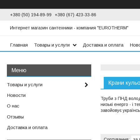
+380 (50) 194-89-99
+380 (67) 423-33-86
Интернет магазин сантехники - компания "EUROTHERM"
Главная
Товары и услуги
Доставка и оплата
Нов
Крани кульо
Товары и услуги
Новости
Труби з ПНД володі
низькі енерго - і 
О нас
завойовує українсь
Отзывы
Доставка и оплата