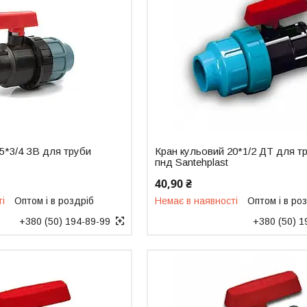
5*3/4 ЗВ для труби
Кран кульовий 20*1/2 ДТ для т
пнд Santehplast
40,90 ₴
ті
Оптом і в роздріб
Немає в наявності
Оптом і в ро
+380 (50) 194-89-99
+380 (50) 1