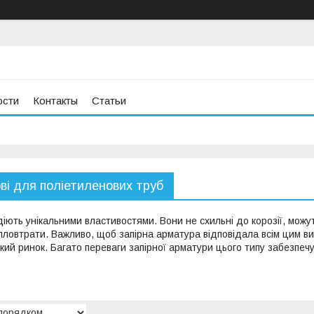
ости
Контакты
Статьи
ві для поліетиленових труб
ють унікальними властивостями. Вони не схильні до корозії, можут
тепловтрати. Важливо, щоб запірна арматура відповідала всім цим 
кий ринок. Багато переваги запірної арматури цього типу забезпеч