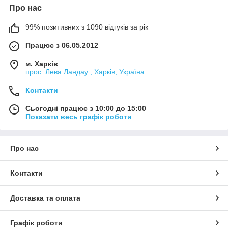
появи вкрай невеликих здуття на поверхні таких труб. Хтось
Про нас
скаже, що наявність перфорованої фольги може призвести
до проникнення кисню в трубопровідну систему, що важливо
99% позитивних з 1090 відгуків за рік
в системах опалення, оскільки надмірна кількість кисню в
теплоносії веде до прискореної корозії приладів опалення
Працює з 06.05.2012
(радіаторів). Але дане питання зазвичай відпадає сам собою
в тому випадку, якщо ми монтуємо армовані алюмінієм з
м. Харків
перфорацією поліпропіленові труби для систем опалення
прос. Лева Ландау , Харків, Україна
типових багатоквартирних будинків або займаємося заміною
Контакти
сталевих трубопроводів в таких будинках на поліпропіленові.
Сьогодні працює з 10:00 до 15:00
Показати весь графік роботи
Про нас
Контакти
Доставка та оплата
Графік роботи