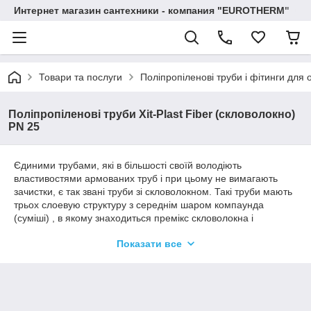
Интернет магазин сантехники - компания "EUROTHERM"
Товари та послуги
Поліпропіленові труби і фітинги для 
Поліпропіленові труби Xit-Plast Fiber (скловолокно)
PN 25
Єдиними трубами, які в більшості своїй володіють
властивостями армованих труб і при цьому не вимагають
зачистки, є так звані труби зі скловолокном. Такі труби мають
трьох слоевую структуру з середнім шаром компаунда
(суміші) , в якому знаходиться премікс скловолокна і
поліпропілену, тобто в процесі зварювання даний шар з
Показати все
торця також може бути зварений, і вже тим більше він не
буде вступати в хімічні реакції і кородувати. Xit-Plast Fiber –
тришарові труби PP-R, армовані скловолокном. Продукція
покликана полегшити працю монтажників, значно прискорити
монтаж і забезпечити економію матеріалу. Області
застосування: опалення, кондиціонування, системи