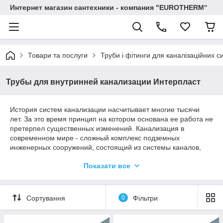
Интернет магазин сантехники - компания "EUROTHERM"
Товари та послуги
Труби і фітинги для каналізаційних с
Трубы для внутринней канализации Интерпласт
История систем канализации насчитывает многие тысячи
лет. За это время принцип на котором основана ее работа не
претерпел существенных изменений. Канализация в
современном мире - сложный комплекс подземных
инженерных сооружений, состоящий из системы каналов,
служащих для прокладки и транспортировки. Но время не
Показати все
стоит на месте, материалы из которых изготавливают
канализационные системы меняются, идя в ногу с
технологическим прогрессом. Сегодня, чтобы сложная
система канализации, от функциональности которой зависит
Сортування
0
Фільтри
комфорт и жизнедеятельность многих людей, не
преподносила неприятные сюрпризы, устанавливают трубы