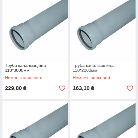
из современных материалов, одним из таких является
поливинилхлорид (ПВХ).
Трубы из поливинилхлорида (ПВХ) обладают следующими
характеристиками:
имеют небольшой вес, в пять раз легче
металлических труб;
не способствуют развитию микроорганизмов, не
зарастают - на внутренней поверхности отсутствуют
отложения в процессе эксплуатации;
не подвержены коррозии: стойки к действию кислот,
Труба каналізаційна
Труба каналізаційна
щелочей и солей;
110*3000мм
110*2000мм
завдяки високим гідравлічним властивостями, мають
Немає в наявності
Немає в наявності
прекрасну пропускну здатність;
229,80
163,10
₴
₴
їх питома теплопровідність наближається за
значенням до теплопровідності ізоляційних матеріалів;
нетоксичні, безпечні, відносяться до важко горючих
матеріалів, їх температура займання 500 °С.
труби ПВХ набагато легше переміщати і
встановлювати, що дозволяє істотно заощадити на
монтажі;