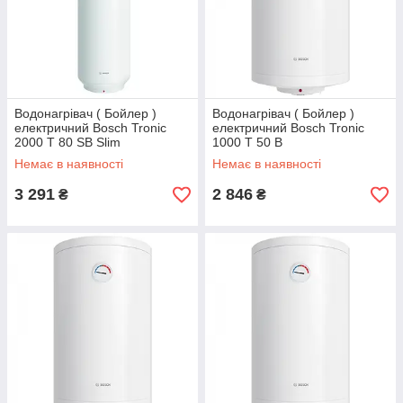
продукції виробляється при набагато більшому тиску,
ніж можливо при експлуатації.
Продумана теплоізоляція, яка забезпечує тривале
збереження води в підігрітому стані.
Вдале поєднання продуктивності і економічності, що
Водонагрівач ( Бойлер )
дозволяє гарантовано користуватися гарячою водою і
Водонагрівач ( Бойлер )
електричний Bosch Tronic
електричний Bosch Tronic
не витрачати зайвих коштів на оплату електроенергії.
2000 T 80 SB Slim
1000 T 50 B
Простота монтажу і зручність експлуатації.
Немає в наявності
Немає в наявності
Стильний компактний корпус, який акуратно
3 291
2 846
₴
₴
впишеться в будь облаштування інтер'єру.
Також варто відзначити, що зійшли з конвеєрів заводів
компанії
«Бош» бойлери
, як і інша побутова техніка, що
випускається під цією популярною торговою маркою,
відрізняються гарантовано високою якістю використовуваних
матеріалів. Крім того, в процесі виробництва строго
контролюється точність проведення технологічних процесів.
Якщо ж ще врахувати цілком доступну вартість
бойлерів
Bosch
, то не дивно, що дані пристрої користуються такою
популярністю серед покупців.
Різноманітність
електричних водонагрівачів Bosch