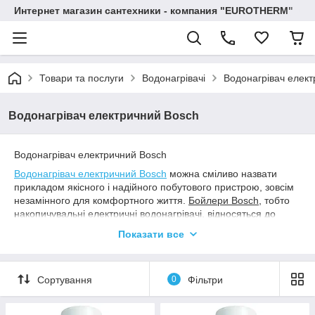
Интернет магазин сантехники - компания "EUROTHERM"
Товари та послуги
Водонагрівачі
Водонагрівач елек
Водонагрівач електричний Bosch
Водонагрівач електричний Bosch
Водонагрівач електричний Bosch
можна сміливо назвати
прикладом якісного і надійного побутового пристрою, зовсім
незамінного для комфортного життя.
Бойлери Bosch
, тобто
накопичувальні електричні водонагрівачі, відносяться до
одних з найбільш вдалих пропозицій на ринку при всій широті
Показати все
наявного асортименту. І тут грають роль як переваги,
характерні для будь-якої техніки від цього знаменитого
бренду, так і особливості випущеного саме цим виробником
Сортування
0
Фільтри
електрообладнання для забезпечення гарячою водою в
домашніх умовах.
Історія появи
водонагрівачів Bosch