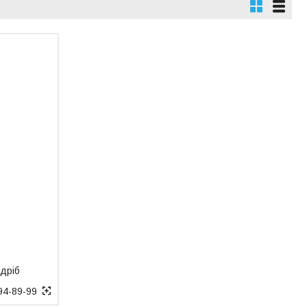
здріб
94-89-99