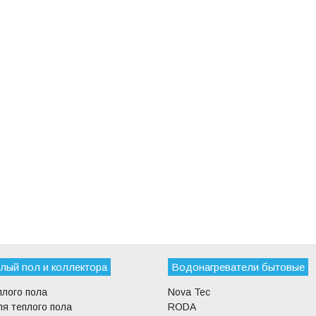
лый пол и коллектора
Водонагреватели бытовые
плого пола
Nova Tec
я теплого пола
RODA