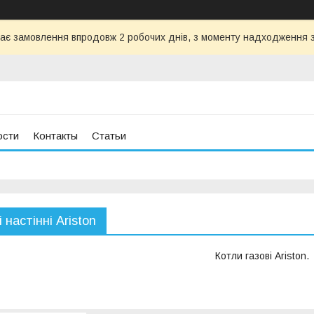
ає замовлення впродовж 2 робочих днів, з моменту надходження з
ости
Контакты
Статьи
 настінні Аriston
Котли газові Ariston.