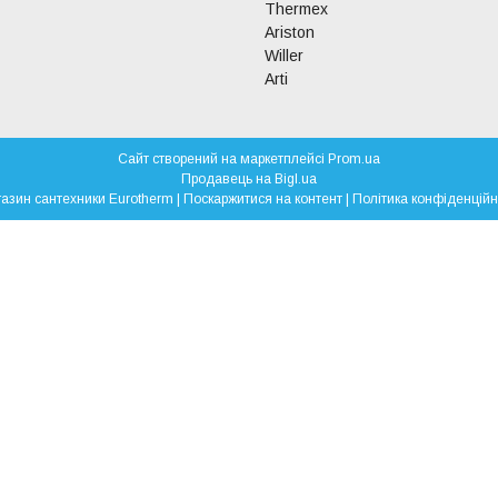
Thermex
Ariston
Willer
Arti
Сайт створений на маркетплейсі
Prom.ua
Продавець на Bigl.ua
Магазин сантехники Eurotherm |
Поскаржитися на контент
|
Політика конфіденційн