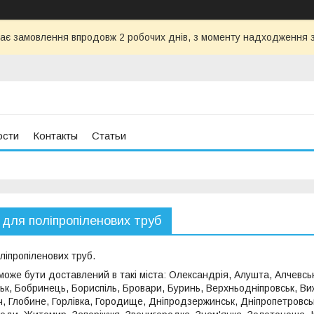
ає замовлення впродовж 2 робочих днів, з моменту надходження з
ости
Контакты
Статьи
) для поліпропіленових труб
оліпропіленових труб.
оже бути доставлений в такі міста: Олександрія, Алушта, Алчевськ
ьк, Бобринець, Бориспіль, Бровари, Буринь, Верхньодніпровськ, В
ч, Глобине, Горлівка, Городище, Дніпродзержинськ, Дніпропетровсь