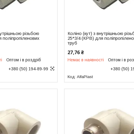
внутрішньою різьбою
Коліно (кут) з внутрішньою різ
я поліпропіленових
25*3/4 (КРВ) для поліпропілен
труб
27,76 ₴
ті
Оптом і в роздріб
Немає в наявності
Оптом і в ро
+380 (50) 194-89-99
+380 (50) 1
AlfaPlast