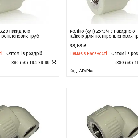
1/2 з накидною
Коліно (кут) 25*3/4 з накидною
пропіленових труб
гайкою для поліпропіленових т
38,68 ₴
ті
Оптом і в роздріб
Немає в наявності
Оптом і в ро
+380 (50) 194-89-99
+380 (50) 1
AlfaPlast