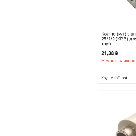
Коліно (кут) з 
25*1/2 (КРВ) дл
труб
21,38 ₴
Немає в наявнос
AlfaPlast