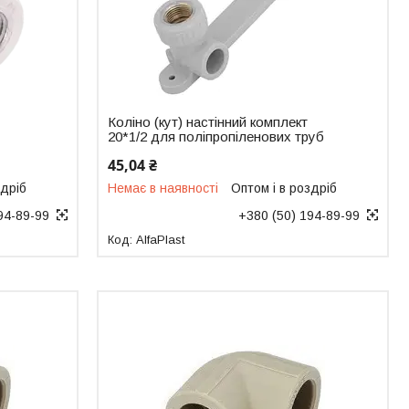
я
Коліно (кут) настінний комплект
20*1/2 для поліпропіленових труб
45,04 ₴
здріб
Немає в наявності
Оптом і в роздріб
94-89-99
+380 (50) 194-89-99
AlfaPlast