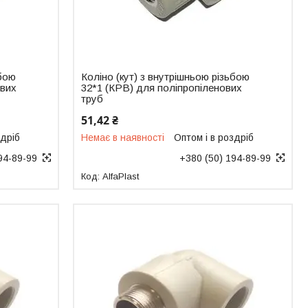
ьбою
Коліно (кут) з внутрішньою різьбою
ових
32*1 (КРВ) для поліпропіленових
труб
51,42 ₴
здріб
Немає в наявності
Оптом і в роздріб
94-89-99
+380 (50) 194-89-99
AlfaPlast