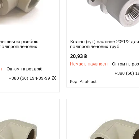
зовнішньою різьбою
Коліно (кут) настінне 20*1/2 дл
поліпропіленових
поліпропіленових труб
20,93 ₴
Немає в наявності
Оптом і в ро
ті
Оптом і в роздріб
+380 (50) 1
+380 (50) 194-89-99
AlfaPlast