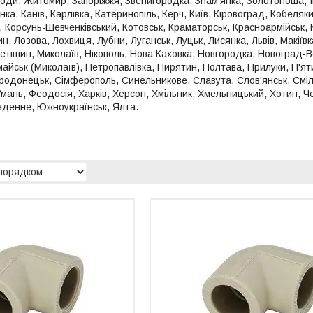
оди, Житомир, Запоріжжя, Звенигородка, Знам'янка, Золотоноша, Іва
нка, Канів, Карлівка, Катеринопіль, Керч, Київ, Кіровоград, Кобеля
 Корсунь-Шевченківський, Котовськ, Краматорськ, Красноармійськ, 
, Лозова, Лохвиця, Лубни, Луганськ, Луцьк, Лисянка, Львів, Макіїв
етішин, Миколаїв, Нікополь, Нова Каховка, Новгородка, Новоград-Во
йськ (Миколаїв), Петропавлівка, Пирятин, Полтава, Прилуки, П'яти
родонецьк, Сімферополь, Синельникове, Славута, Слов'янськ, Сміл
мань, Феодосія, Харків, Херсон, Хмільник, Хмельницький, Хотин, Че
вденне, Южноукраїнськ, Ялта.