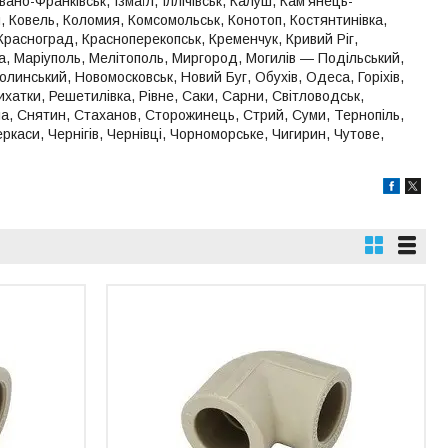
но-Франківськ, Ізмаїл, Іллічівськ, Калуш, Кам'янець-
ки, Ковель, Коломия, Комсомольськ, Конотоп, Костянтинівка,
Красноград, Красноперекопськ, Кременчук, Кривий Ріг,
ка, Маріуполь, Мелітополь, Миргород, Могилів ― Подільський,
линський, Новомосковськ, Новий Буг, Обухів, Одеса, Горіхів,
хатки, Решетилівка, Рівне, Саки, Сарни, Світловодськ,
а, Снятин, Стаханов, Сторожинець, Стрий, Суми, Тернопіль,
ркаси, Чернігів, Чернівці, Чорноморське, Чигирин, Чутове,