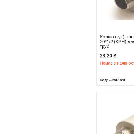
Коліно (кут) з 
20*1/2 (КРН) дл
труб
23,20 ₴
Немає в наявнос
AlfaPlast