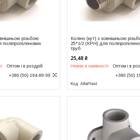
зовнішньою різьбою
Коліно (кут) з зовнішньою різь
я поліпропіленових
25*1/2 (КРН) для поліпропілен
труб
25,48 ₴
ті
Оптом і в роздріб
Немає в наявності
Оптом і в ро
+380 (50) 194-89-99
+380 (50) 1
AlfaPlast