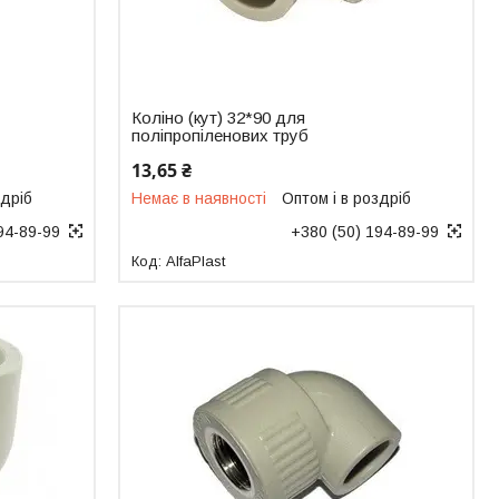
Коліно (кут) 32*90 для
поліпропіленових труб
13,65 ₴
здріб
Немає в наявності
Оптом і в роздріб
94-89-99
+380 (50) 194-89-99
AlfaPlast