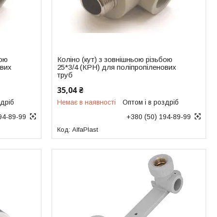
бою
Коліно (кут) з зовнішньою різьбою
ових
25*3/4 (КРН) для поліпропіленових
труб
35,04 ₴
здріб
Немає в наявності
Оптом і в роздріб
94-89-99
+380 (50) 194-89-99
AlfaPlast