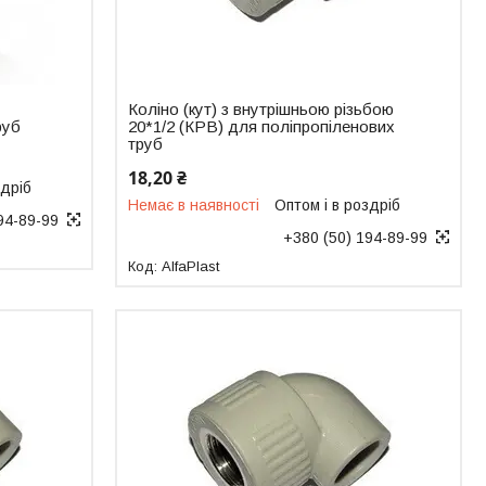
Коліно (кут) з внутрішньою різьбою
руб
20*1/2 (КРВ) для поліпропіленових
труб
18,20 ₴
здріб
Немає в наявності
Оптом і в роздріб
94-89-99
+380 (50) 194-89-99
AlfaPlast