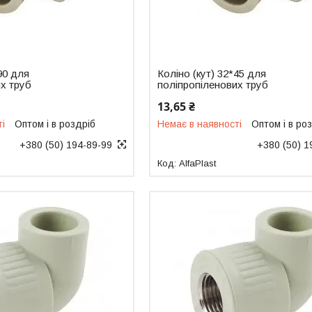
90 для
Коліно (кут) 32*45 для
х труб
поліпропіленових труб
13,65 ₴
ті
Оптом і в роздріб
Немає в наявності
Оптом і в ро
+380 (50) 194-89-99
+380 (50) 1
AlfaPlast