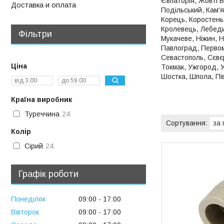
Євпаторія, Жовті В
Доставка и оплата
Подільський, Кам'я
Корець, Коростень,
Кролевець, Лебедин
Фільтри
Мукачеве, Ніжин, Н
Павлоград, Первома
Севастополь, Сєвє
Ціна
Токмак, Ужгород, У
Шостка, Шпола, Пі
Країна виробник
Туреччина
24
Колір
Сірий
24
Графік роботи
Понеділок
09:00
17:00
Вівторок
09:00
17:00