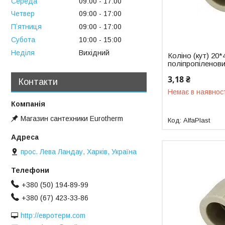
Середа
09:00
17:00
Четвер
09:00
17:00
Пʼятниця
09:00
17:00
Субота
10:00
15:00
Неділя
Вихідний
Коліно (кут) 20*
поліпропіленови
3,18 ₴
Контакти
Немає в наявнос
Магазин сантехники Eurotherm
AlfaPlast
прос. Лева Ландау, Харків, Україна
+380 (50) 194-89-99
+380 (67) 423-33-86
http://евротерм.com