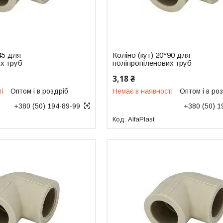
45 для
Коліно (кут) 20*90 для
х труб
поліпропіленових труб
3,18 ₴
ті
Оптом і в роздріб
Немає в наявності
Оптом і в ро
+380 (50) 194-89-99
+380 (50) 1
AlfaPlast