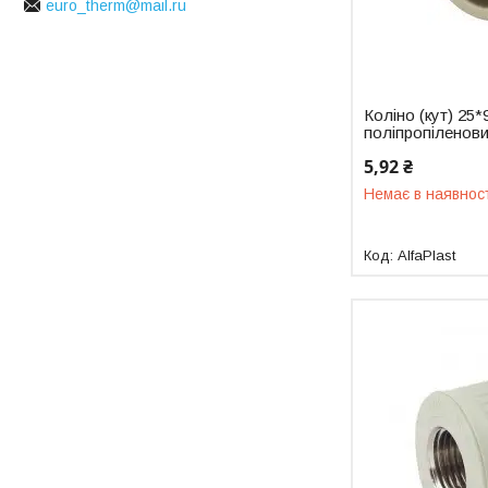
euro_therm@mail.ru
Коліно (кут) 25*
поліпропіленови
5,92 ₴
Немає в наявнос
AlfaPlast