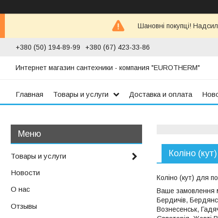
Шановні покупці! Надсил
+380 (50) 194-89-99
+380 (67) 423-33-86
Интернет магазин сантехники - компания "EUROTHERM"
Главная
Товары и услуги
Доставка и оплата
Нов
Коліно (кут
Товары и услуги
Новости
Коліно (кут) для п
О нас
Ваше замовлення м
Бердичів, Бердянс
Отзывы
Вознесенськ, Гадя