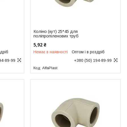
Коліно (кут) 25*45 для
поліпропіленових труб
5,92 ₴
здріб
Немає в наявності
Оптом і в роздріб
94-89-99
+380 (50) 194-89-99
AlfaPlast