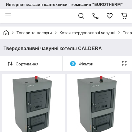
Интернет магазин сантехники - компания "EUROTHERM"
Товари та послуги
Котли твердопаливні чавунні
Твер
Твердопаливні чавунні котелы CALDERA
Сортування
0
Фільтри