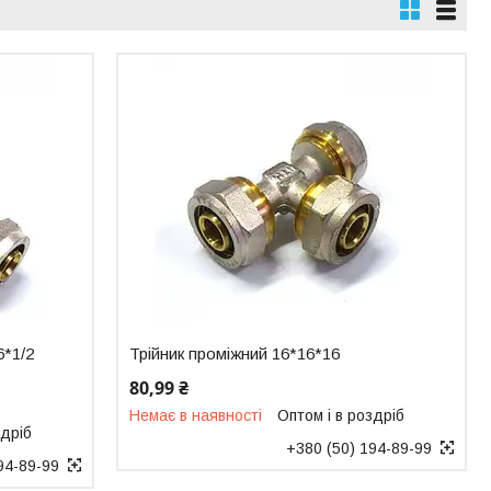
6*1/2
Трійник проміжний 16*16*16
80,99 ₴
Немає в наявності
Оптом і в роздріб
здріб
+380 (50) 194-89-99
94-89-99