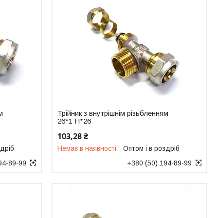
м
Трійник з внутрішнім різьбленням
26*1 Н*26
103,28 ₴
здріб
Немає в наявності
Оптом і в роздріб
94-89-99
+380 (50) 194-89-99