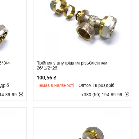
6*3/4
Трійник з внутрішнім різьбленням
26*1/2*26
100,56 ₴
здріб
Немає в наявності
Оптом і в роздріб
94-89-99
+380 (50) 194-89-99