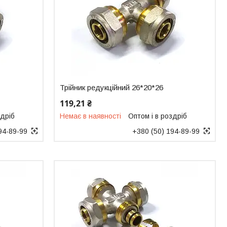
Трійник редукційний 26*20*26
119,21 ₴
здріб
Немає в наявності
Оптом і в роздріб
94-89-99
+380 (50) 194-89-99