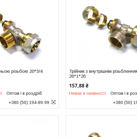
шньою різьбою 20*3/4
Трійник з внутрішнім різьблення
26*1*26
157,88 ₴
ті
Оптом і в роздріб
Немає в наявності
Оптом і в ро
+380 (50) 194-89-99
+380 (50) 1