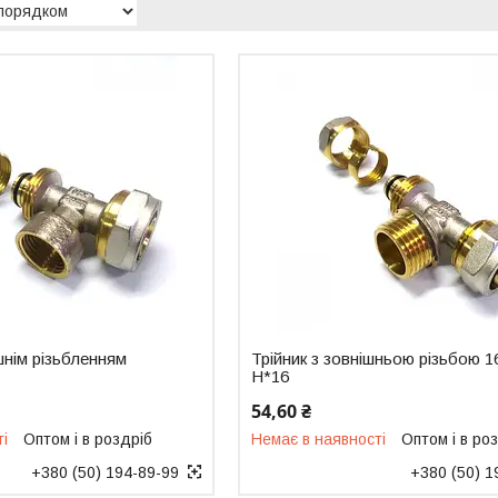
ішнім різьбленням
Трійник з зовнішньою різьбою 1
Н*16
54,60 ₴
ті
Оптом і в роздріб
Немає в наявності
Оптом і в ро
+380 (50) 194-89-99
+380 (50) 1