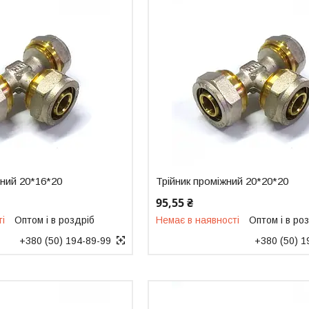
йний 20*16*20
Трійник проміжний 20*20*20
95,55 ₴
ті
Оптом і в роздріб
Немає в наявності
Оптом і в ро
+380 (50) 194-89-99
+380 (50) 1