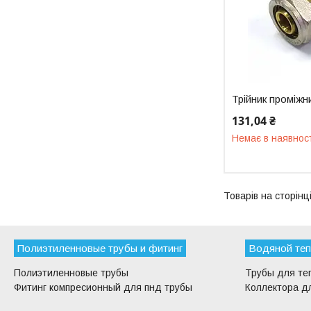
Трійник проміжн
131,04 ₴
Немає в наявнос
Полиэтиленновые трубы и фитинг
Водяной теп
Полиэтиленновые трубы
Трубы для те
Фитинг компресионный для пнд трубы
Коллектора дл