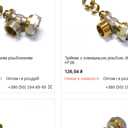
ішнім різьбленням
Трійник з зовнішньою різьбою 2
Н*26
126,04 ₴
ті
Оптом і в роздріб
Немає в наявності
Оптом і в ро
+380 (50) 194-89-99
+380 (50) 1