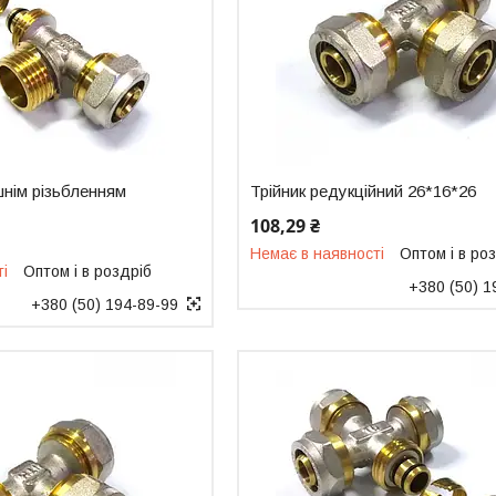
ішнім різьбленням
Трійник редукційний 26*16*26
108,29 ₴
Немає в наявності
Оптом і в ро
ті
Оптом і в роздріб
+380 (50) 1
+380 (50) 194-89-99