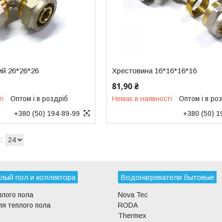
ий 26*26*26
Хрестовина 16*16*16*16
81,90 ₴
ті
Оптом і в роздріб
Немає в наявності
Оптом і в ро
+380 (50) 194-89-99
+380 (50) 1
лый пол и коллектора
Водонагреватели бытовые
плого пола
Nova Tec
я теплого пола
RODA
Thermex