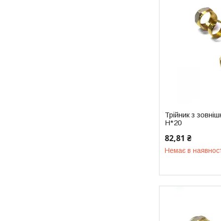
Трійник з зовні
Н*20
82,81 ₴
Немає в наявнос