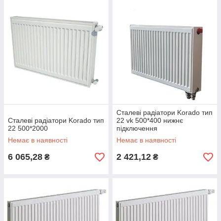
Сталеві радіатори Korado тип
Сталеві радіатори Korado тип
22 vk 500*400 нижнє
22 500*2000
підключення
Немає в наявності
Немає в наявності
6 065,28
2 421,12
₴
₴