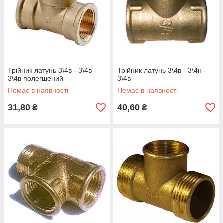
Трійник латунь 3\4в - 3\4в -
Трійник латунь 3\4в - 3\4н -
3\4в полегшений
3\4в
Немає в наявності
Немає в наявності
31,80
40,60
₴
₴