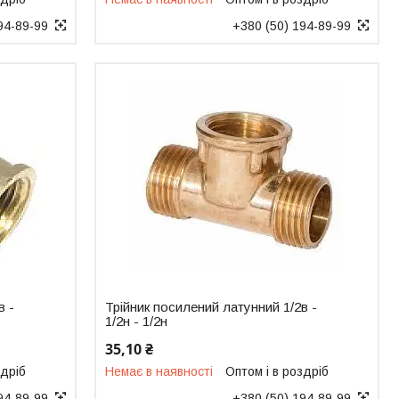
94-89-99
+380 (50) 194-89-99
в -
Трійник посилений латунний 1/2в -
1/2н - 1/2н
35,10 ₴
здріб
Немає в наявності
Оптом і в роздріб
94-89-99
+380 (50) 194-89-99