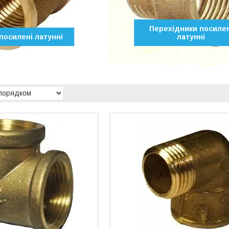
Перехідники посилен
посилені латунні
латунні