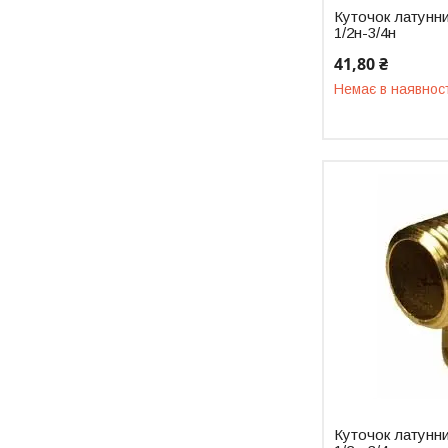
Куточок латунн
1/2н-3/4н
41,80 ₴
Немає в наявнос
Куточок латунн