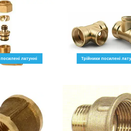
 посилені латунні
Трійники посилені лату