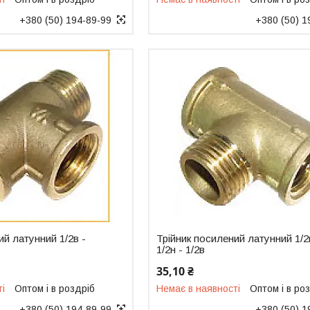
+380 (50) 194-89-99
+380 (50) 1
ий латунний 1/2в -
Трійник посилений латунний 1/2
1/2н - 1/2в
35,10 ₴
ті
Оптом і в роздріб
Немає в наявності
Оптом і в ро
+380 (50) 194-89-99
+380 (50) 1