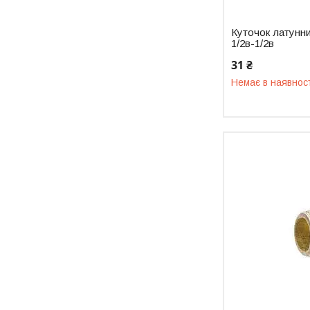
Куточок латунн
1/2в-1/2в
31 ₴
Немає в наявнос