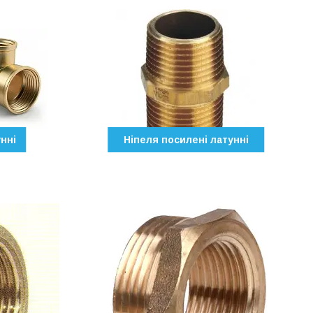
нні
Ніпеля посилені латунні