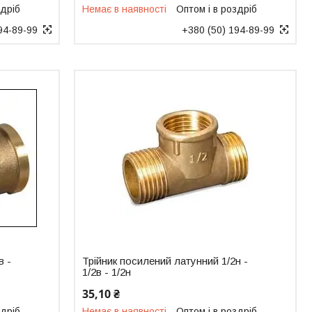
здріб
Немає в наявності
Оптом і в роздріб
94-89-99
+380 (50) 194-89-99
в -
Трійник посилений латунний 1/2н -
1/2в - 1/2н
35,10 ₴
здріб
Немає в наявності
Оптом і в роздріб