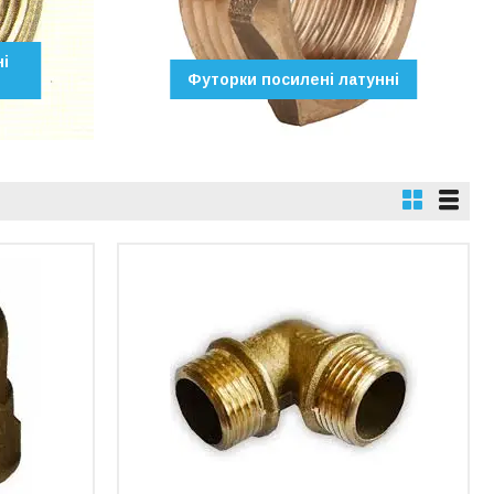
і
Футорки посилені латунні