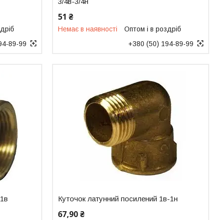
3/4в-3/4н
51 ₴
здріб
Немає в наявності
Оптом і в роздріб
94-89-99
+380 (50) 194-89-99
-1в
Куточок латунний посилений 1в-1н
67,90 ₴