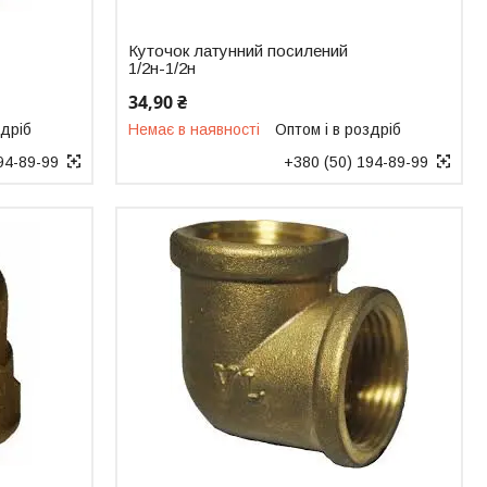
Куточок латунний посилений
1/2н-1/2н
34,90 ₴
здріб
Немає в наявності
Оптом і в роздріб
94-89-99
+380 (50) 194-89-99