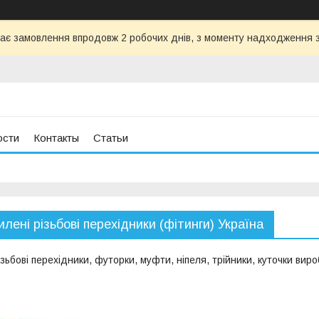
ає замовлення впродовж 2 робочих днів, з моменту надходження з
ости
Контакты
Статьи
илені різьбові перехідники (фітинги) Україна
ізьбові перехідники, футорки, муфти, ніпеля, трійники, куточки вир