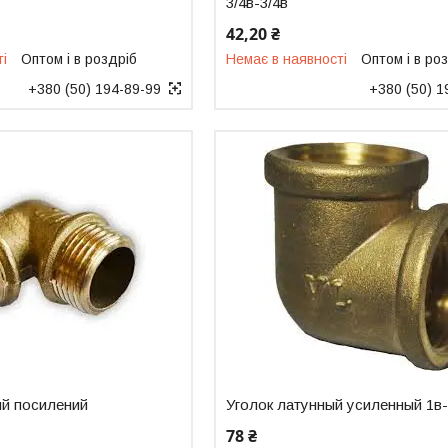
3/4в-3/4в
42,20 ₴
ті
Оптом і в роздріб
Немає в наявності
Оптом і в ро
+380 (50) 194-89-99
+380 (50) 1
ий посилений
Уголок латунный усиленный 1в
78 ₴