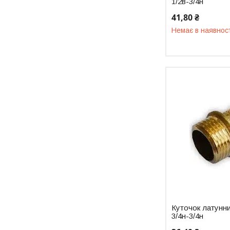
1/2в-3/4н
41,80 ₴
Немає в наявнос
Куточок латунн
3/4н-3/4н