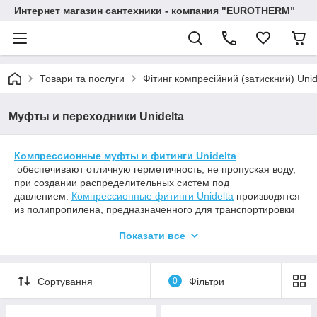
Интернет магазин сантехники - компания "EUROTHERM"
Товари та послуги
Фітинг компресійний (затискний) Unid
Муфты и переходники Unidelta
Компрессионные муфты и фитинги Unidelta
обеспечивают отличную герметичность, не пропуская воду,
при создании распределительных систем под
давлением.
Компрессионные фитинги Unidelta
производятся
из полипропилена, предназначенного для транспортировки
питьевой воды.Название «компрессионные» означает, что
Показати все
при монтаже происходит опрессовка обжимного кольца
фитинга на трубе, обеспечивая герметичность соединения.
Компрессионные фитинги Unidelta
собираются вручную
Сортування
0
Фільтри
без использования дополнительных инструментов.
Рассчитаны на рабочее давление до 1,6 МПа (16 атмосфер).