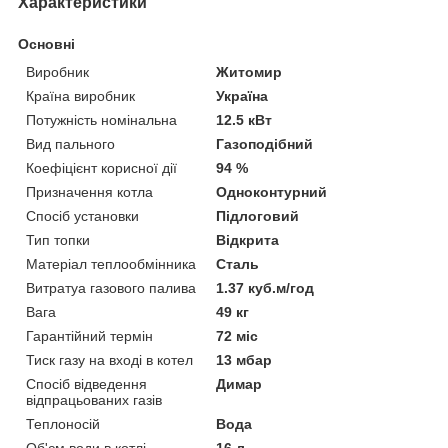
Характеристики
Основні
Виробник
Житомир
Країна виробник
Україна
Потужність номінальна
12.5 кВт
Вид пального
Газоподібний
Коефіцієнт корисної дії
94 %
Призначення котла
Одноконтурний
Спосіб установки
Підлоговий
Тип топки
Відкрита
Матеріал теплообмінника
Сталь
Витратуа газового палива
1.37 куб.м/год
Вага
49 кг
Гарантійний термін
72 міс
Тиск газу на вході в котел
13 мбар
Спосіб відведення
Димар
відпрацьованих газів
Теплоносій
Вода
Об'єм води в котлі
16 л