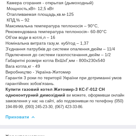
Камера сгорания - открытая (дымоходный)
Мощность,кВт- 12,5 кВт
Отапливаемая площадь,кв.м-125
КПД,% – 92
Максимальна температура теплоносія – 90°С,
Рекомендована температура теплоносія– 60-80°С
Об'єм води в котлі,л – 16
Номінальна витрата газу,м. куб/год – 1,37
З'єднання патрубків до системи опалення,дюйм – 11/4
Підключення до системи газопостачання,дюйм – 1/2
Габаритні розміри котла ВхШхГ,мм - 800х230х540
Вага котла,кг - 49
Виробництво - Україна-Житомир
Гарантія 3 роки по території України при дотриманні умов
гарантійних зобов'язань.
Купити газовий котел
Житомир-3 КС-Г-012 СН
одноконтурний димохідний
ви можете, оформивши онлайн
замовлення у нас на сайті, або подзвонивши по телефону (050)
194-89-99, (093) 245-23-30, (067) 423-33-86.
Приховати