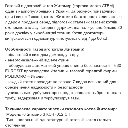
Газовий підлоговий котел Житомир (торгова марка АТЕМ) –
один з найпопулярніших в Україні. За рахунок привабливої
ціни і високої якості, котел Житомир багато років залишається
лідером продажів серед підлогових сталевих газових котлів
економного класу. Історія підприємства налічує вже більше 20
років досвіду у виробництві техніки.Котли двоконтурні
випускаються і одноконтурні,потужністю від 7 до 80 кВт.
Особливості газового котла Житомир:
- підлоговий з виходом димоходу вгору;
- енергонезалежний від електрики;
- оборудован автоматикой управления и безопасности – 630
EUROSIT производства Италии и газовой горелкой фирмы
POLIDORO – Италия;
- каждый котел проходит на заводе 7 видов испытаний для
обеспечения надежности и безопасности;
- уникальные турбулизаторы предотвращают выброс тепла в
трубу, задерживая и турбулизируя газы.
Технические характеристики газового котла Житомир:
Модель –Житомир 3 КС-Г-012 СН
Тип – напольный одноконтурный газовый котел (только
отопление)