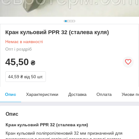
Кран кульовий PPR 32 (сталева куля)
Немає в наявності
Опт і роздріб
45,50
₴
44,59 ₴
від 50 шт.
Опис
Характеристики
Доставка
Оплата
Умови п
Опис
Кран кульовий PPR 32 (сталева куля)
Кран кульовий поліпропіленовий 32 мм призначений для
використання в якості запірної арматури в складі систем