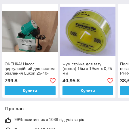
ОЧЕНКА! Насос
Фум стрічка для газу
Полі
циркуляційний для систем
(жовта) 15м х 19мм х 0,25
нез
опалення Lukon 25-40-
мм
PPR
180 з кабелем
Stab
799
40,95
38,
₴
₴
Купити
Купити
Про нас
99% позитивних з 1088 відгуків за рік