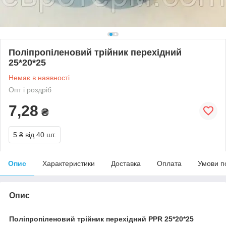
Поліпропіленовий трійник перехідний
25*20*25
Немає в наявності
Опт і роздріб
7,28
₴
5 ₴
від 40 шт.
Опис
Характеристики
Доставка
Оплата
Умови п
Опис
Поліпропіленовий трійник перехідний PPR 25*20*25