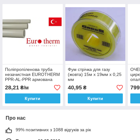
Поліпропіленова труба
Фум стрічка для газу
ОЧЕ
незачистная EUROTHERM
(жовта) 15м х 19мм х 0,25
цирк
PPR-AL-PPR армована
мм
опал
Stabi (композит) д. 20x2.8
180 
28,21
40,95
799
₴/м
₴
Купити
Купити
Про нас
99% позитивних з 1088 відгуків за рік