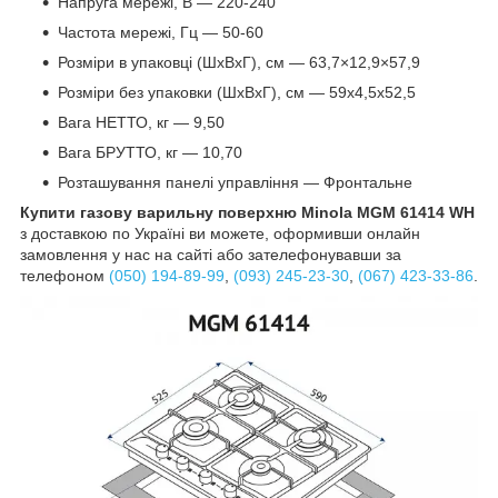
Напруга мережі, В — 220-240
Частота мережі, Гц — 50-60
Розміри в упаковці (ШхВхГ), см — 63,7×12,9×57,9
Розміри без упаковки (ШхВхГ), см — 59х4,5х52,5
Вага НЕТТО, кг — 9,50
Вага БРУТТО, кг — 10,70
Розташування панелі управління — Фронтальне
Купити газову варильну поверхню Minola MGM 61414 WH
з доставкою по Україні ви можете, оформивши онлайн
замовлення у нас на сайті або зателефонувавши за
телефоном
(050) 194-89-99
,
(093) 245-23-30
,
(067) 423-33-86
.