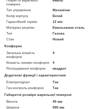
Покриття варильної
емаль
поверхні
Тип управління
Механічне
Колір корпусу
Білий
Гарантійний термін
12 міс
Матеріал решітки
Емальована сталь
Тип
Газова
Стан
Новий
Конфорки
Загальна кількість
4
конфорок
Кількість газових конфорок
4
Розташування конфорок
квадрат
Додаткові функції і характеристики
Електропідпал
Так
Газ-контроль конфорок
Так
Габаритні розміри варильної поверхні
Висота
45 мм
Ширина
590 мм