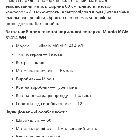
Газова варильна поверхня, колір - білий, матеріал -
емальований метал, ширина 60 см, кількість газових
конфорок - 4, газ-контроль, електропідпал в ручці управління,
емальовані решітки, фронтальна панель управління,
перехідник на балонний газ.
Загальний опис газової варильної поверхні Minola MGM
61414 WH:
Модель — Minola MGM 61414 WH
Тип поверхні — Газова
Колір — Білий
Матеріал поверхні — Емаль
Виробник — Minola
Країна виробник — Туреччина
Країна реєстрація бренду — Польща
Гарантія від виробника, міс — 12
Функціональні особливості:
Ширина, см — 60
Матеріал решіток — Емальований метал
Електропідпал в ручці