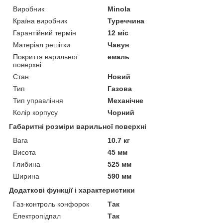
Виробник
Minola
Країна виробник
Туреччина
Гарантійний термін
12 міс
Матеріал решітки
Чавун
Покриття варильної
емаль
поверхні
Стан
Новий
Тип
Газова
Тип управління
Механічне
Колір корпусу
Чорний
Габаритні розміри варильної поверхні
Вага
10.7 кг
Висота
45 мм
Глибина
525 мм
Ширина
590 мм
Додаткові функції і характеристики
Газ-контроль конфорок
Так
Електропідпал
Так