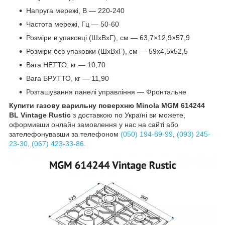
Напруга мережі, В — 220-240
Частота мережі, Гц — 50-60
Розміри в упаковці (ШхВхГ), см — 63,7×12,9×57,9
Розміри без упаковки (ШхВхГ), см — 59х4,5х52,5
Вага НЕТТО, кг — 10,70
Вага БРУТТО, кг — 11,90
Розташування панелі управління — Фронтальне
Купити газову варильну поверхню Minola MGM 614244
BL Vintage Rustic
з доставкою по Україні ви можете,
оформивши онлайн замовлення у нас на сайті або
зателефонувавши за телефоном
(050) 194-89-99
,
(093) 245-
23-30
,
(067) 423-33-86
.