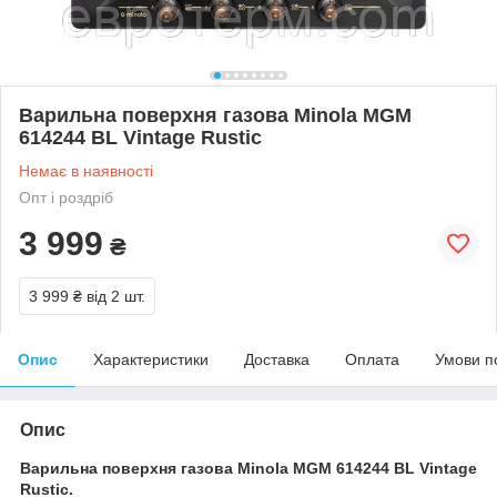
Варильна поверхня газова Minola MGM
614244 BL Vintage Rustic
Немає в наявності
Опт і роздріб
3 999
₴
3 999 ₴
від 2 шт.
Опис
Характеристики
Доставка
Оплата
Умови п
Опис
Варильна поверхня газова Minola MGM 614244 BL Vintage
Rustic.