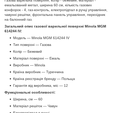
Газова варильна поверхня, колір - бежевий, матеріал -
емальований метал, ширина 60 см, кількість газових
конфорок - 4, газ-контроль, електропідпал в ручці управління,
чавунні решітки, фронтальна панель управління, перехідник
на балонний газ.
Загальний опис газової варильної поверхні Minola MGM
614244 IV:
Модель — Minola MGM 614244 IV
Тип поверхні — Газова
Колір — Бежевий
Матеріал поверхні — Емаль
Виробник — Minola
Країна виробник — Туреччина
Країна реєстрація бренду — Польща
Гарантія від виробника, міс — 12
Функціональні особливості:
Ширина, см — 60
Матеріал решіток — Чавун
Електропідпал в ручці