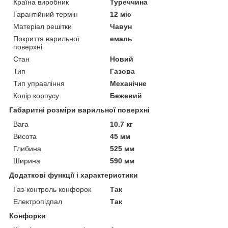
Країна виробник
Туреччина
Гарантійний термін
12 міс
Матеріал решітки
Чавун
Покриття варильної
емаль
поверхні
Стан
Новий
Тип
Газова
Тип управління
Механічне
Колір корпусу
Бежевий
Габаритні розміри варильної поверхні
Вага
10.7 кг
Висота
45 мм
Глибина
525 мм
Ширина
590 мм
Додаткові функції і характеристики
Газ-контроль конфорок
Так
Електропідпал
Так
Конфорки