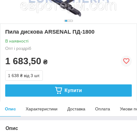
Пила дискова ARSENAL ПД-1800
В наявності
Опт і роздріб
1 683,50
₴
1 638 ₴
від 3 шт.
Купити
Опис
Характеристики
Доставка
Оплата
Умови п
Опис