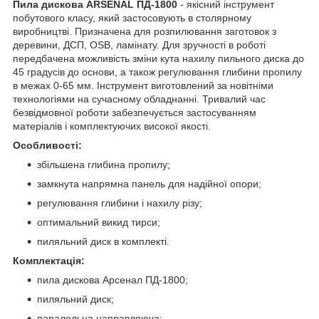
Пила дискова ARSENAL ПД-1800
- якісний інструмент
побутового класу, який застосовують в столярному
виробництві. Призначена для розпилювання заготовок з
деревини, ДСП, OSB, ламінату. Для зручності в роботі
передбачена можливість зміни кута нахилу пильного диска до
45 градусів до основи, а також регулювання глибини пропилу
в межах 0-65 мм. Інструмент виготовлений за новітніми
технологіями на сучасному обладнанні. Тривалий час
безвідмовної роботи забезпечується застосуванням
матеріалів і комплектуючих високої якості.
Особливості:
збільшена глибина пропилу;
замкнута напрямна панель для надійної опори;
регулювання глибини і нахилу різу;
оптимальний викид тирси;
пиляльний диск в комплекті.
Комплектація:
пила дискова Арсенал ПД-1800;
пиляльний диск;
паралельна направляюча;