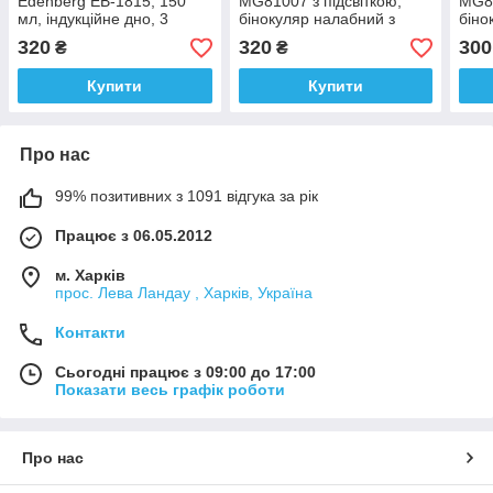
Edenberg EB-1815, 150
MG81007 з підсвіткою,
MG81
мл, індукційне дно, 3
бінокуляр налабний з
біно
чашки
підсвіткою, бінокуляри 8
підс
320
320
300
₴
₴
кратного збільшення
крат
Купити
Купити
Про нас
99% позитивних з 1091 відгука за рік
Працює з 06.05.2012
м. Харків
прос. Лева Ландау , Харків, Україна
Контакти
Сьогодні працює з 09:00 до 17:00
Показати весь графік роботи
Про нас