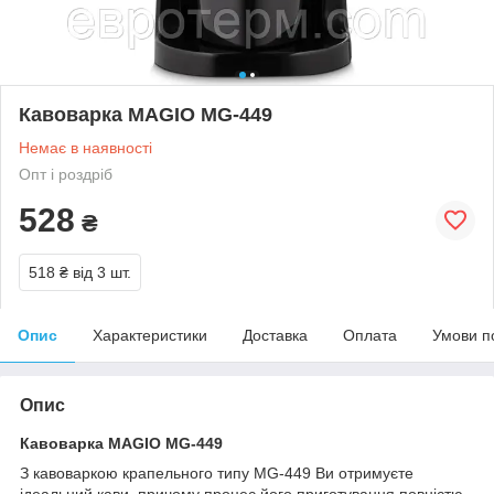
Кавоварка MAGIO MG-449
Немає в наявності
Опт і роздріб
528
₴
518 ₴
від 3 шт.
Опис
Характеристики
Доставка
Оплата
Умови п
Опис
Кавоварка MAGIO MG-449
З кавоваркою крапельного типу MG-449 Ви отримуєте
ідеальний кави, причому процес його приготування повністю