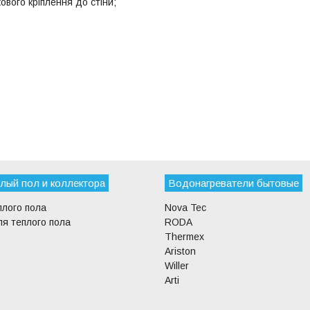
вого кріплення до стіни;
лый пол и коллектора
Водонагреватели бытовые
плого пола
Nova Tec
я теплого пола
RODA
Thermex
Ariston
Willer
Arti