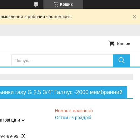
Кошик
амовлення в робочий час компанії.
Кошик
ьники газу G 2.5 3/4" Галлус -2000 мембранний
Немає в наявності
Оптом і в роздріб
птові ціни
194-89-99