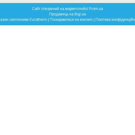
Сайт створений на маркетплейсі
Prom.ua
Продавець на Bigl.ua
Магазин сантехники Eurotherm |
Поскаржитися на контент
|
Політика конфіденційн