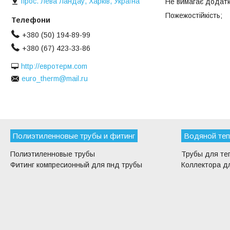
прос. Лева Ландау, Харків, Україна
Не вимагає додатко
Пожежостійкість;
+380 (50) 194-89-99
+380 (67) 423-33-86
http://евротерм.com
euro_therm@mail.ru
Полиэтиленновые трубы и фитинг
Водяной теп
Полиэтиленновые трубы
Трубы для те
Фитинг компресионный для пнд трубы
Коллектора дл