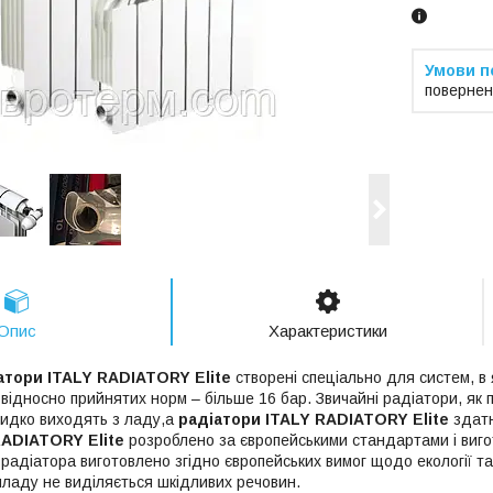
повернен
Опис
Характеристики
атори ITALY RADIATORY Elite
створені спеціально для систем, в 
відносно прийнятих норм – більше 16 бар. Звичайні радіатори, як 
швидко виходять з ладу,а
радіатори ITALY RADIATORY Elite
здатн
RADIATORY Elite
розроблено за європейськими стандартами і вигот
 радіатора виготовлено згідно європейських вимог щодо екології т
ладу не виділяється шкідливих речовин.