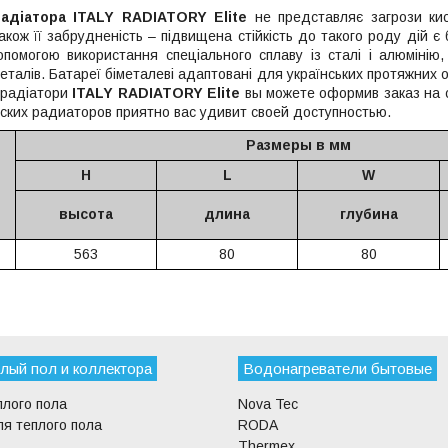
адіатора ITALY RADIATORY Elite
не представляє загрози ки
акож її забрудненість – підвищена стійкість до такого роду дій є
помогою використання спеціального сплаву із сталі і алюмінію, 
еталів. Батареї біметалеві адаптовані для українських протяжних 
і радіатори
ITALY RADIATORY Elite
вы можете оформив заказ на с
ких радиаторов приятно вас удивит своей доступностью.
Размеры в мм
H
L
W
высота
длина
глубина
563
80
80
лый пол и коллектора
Водонагреватели бытовые
плого пола
Nova Tec
я теплого пола
RODA
Thermex