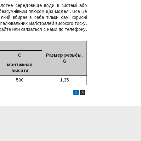
слотне середовище води в системі або
 безсумнівним плюсом цієї моделі. Все це
який вбирає в себе тільки самі корисні
опалювальних магістралей високого тиску.
айте или связаться с нами по телефону.
C
Размер резьбы,
G
монтажная
высота
500
1,35