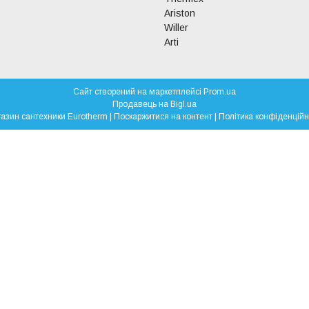
Ariston
Willer
Arti
Сайт створений на маркетплейсі
Prom.ua
Продавець на Bigl.ua
Магазин сантехники Eurotherm |
Поскаржитися на контент
|
Політика конфіденційн