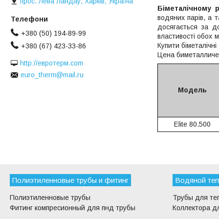
прос. Лева Ландау, Харків, Україна
Біметалічному р
водяних парів, а т
досягається за до
+380 (50) 194-89-99
властивості обох м
Купити біметалічн
+380 (67) 423-33-86
Цена биметалличес
http://евротерм.com
euro_therm@mail.ru
Модель
Elite 80.500
Полиэтиленновые трубы и фитинг
Водяной теп
Полиэтиленновые трубы
Трубы для те
Фитинг компресионный для пнд трубы
Коллектора дл