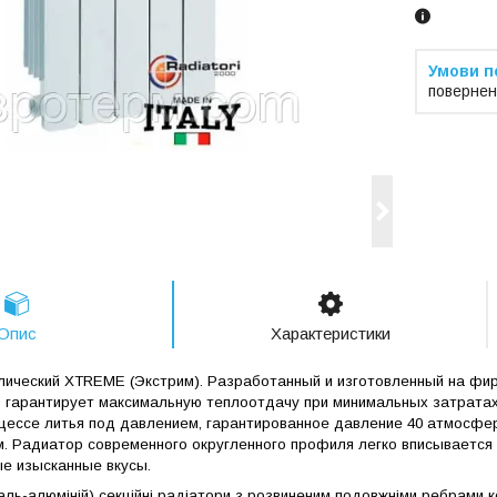
повернен
Опис
Характеристики
ический XTREME (Экстрим). Разработанный и изготовленный на фирме
гарантирует максимальную теплоотдачу при минимальных затратах
цессе литья под давлением, гарантированное давление 40 атмосфе
м. Радиатор современного округленного профиля легко вписывается 
е изысканные вкусы.
сталь-алюміній) секційні радіатори з розвиненим подовжніми ребрами