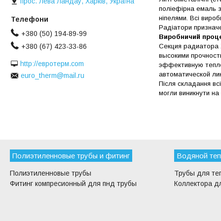
прос. Лева Ландау, Харків, Україна
поліефірна емаль з
ніпелями. Всі виро
Радіатори призначе
+380 (50) 194-89-99
Виробничий проц
Секция радиатора 
+380 (67) 423-33-86
высокими прочност
http://евротерм.com
эффективную тепло
автоматической ли
euro_therm@mail.ru
Після складання вс
могли виникнути на
Полиэтиленновые трубы и фитинг
Водяной теп
Полиэтиленновые трубы
Трубы для те
Фитинг компресионный для пнд трубы
Коллектора дл