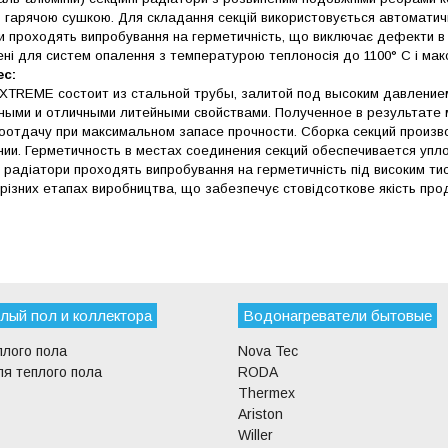
 гарячою сушкою. Для складання секцій використовується автоматична
би проходять випробування на герметичність, що виключає дефекти в 
ні для систем опалення з температурою теплоносія до 1100° C і ма
ес:
XTREME состоит из стальной трубы, залитой под высоким давлен
ными и отличными литейными свойствами. Полученное в результате
отдачу при максимальном запасе прочности. Сборка секций произв
нии. Герметичность в местах соединения секций обеспечивается упл
і радіатори проходять випробування на герметичність під високим тис
 різних етапах виробництва, що забезпечує стовідсоткове якість прод
лый пол и коллектора
Водонагреватели бытовые
плого пола
Nova Tec
я теплого пола
RODA
Thermex
Ariston
Willer