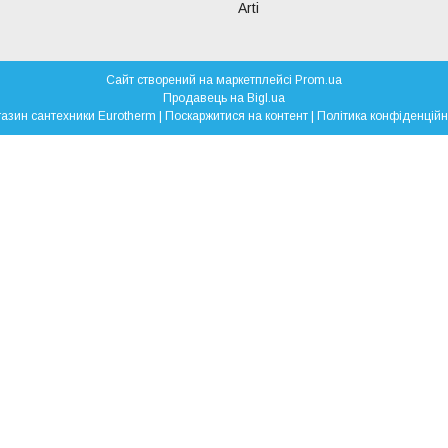
Arti
Сайт створений на маркетплейсі
Prom.ua
Продавець на Bigl.ua
Магазин сантехники Eurotherm |
Поскаржитися на контент
|
Політика конфіденційн