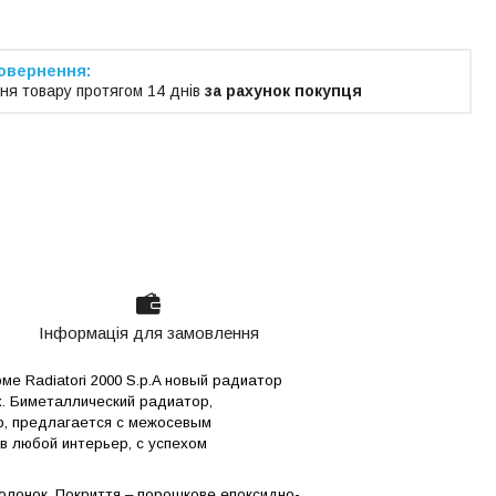
ня товару протягом 14 днів
за рахунок покупця
Інформація для замовлення
 Radiatori 2000 S.p.A новый радиатор
. Биметаллический радиатор,
р, предлагается с межосевым
в любой интерьер, c успехом
 колонок. Покриття – порошкове епоксидно-