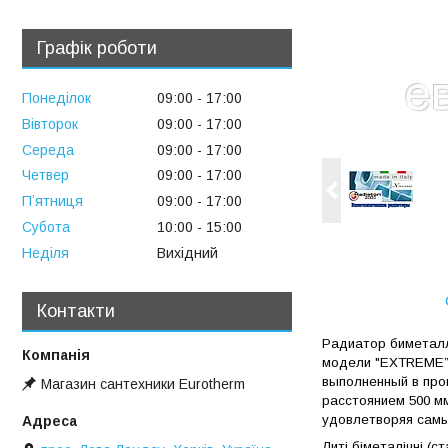
Графік роботи
Понеділок
09:00
17:00
Вівторок
09:00
17:00
Середа
09:00
17:00
Четвер
09:00
17:00
Пʼятниця
09:00
17:00
Субота
10:00
15:00
Неділя
Вихідний
Контакти
Радиатор биметалл
модели "EXTREME” 
выполненный в про
Магазин сантехники Eurotherm
расстоянием 500 м
удовлетворяя самы
Литі біметалічні (