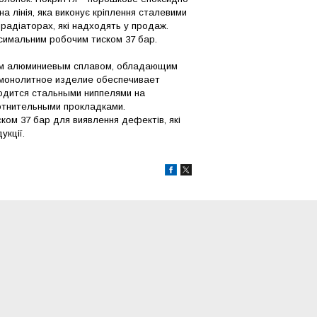
 лінія, яка виконує кріплення сталевими
радіаторах, які надходять у продаж.
ксимальним робочим тиском 37 бар.
ием алюминиевым сплавом, обладающим
 монолитное изделие обеспечивает
одится стальными ниппелями на
отнительными прокладками.
ком 37 бар для виявлення дефектів, які
укції.