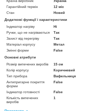
Країна виробник
Україна
Гарантійний термін
12 міс
Стан
Новий
Додаткові функції і характеристики
Індикатор нагріву
Ні
Ручки, що не нагріваються
Так
Захист від перегріву
Так
Матеріал корпусу
Метал
Змінні форми
False
Основні атрибути
Розмір випечених виробів
15 см
Колір корпусу
Коричневий
Тип прибора
Вафельниця
Антипригарне покриття
False
форми
Індикатор готовності
False
Кількість випечених
1
виробів
Приховати