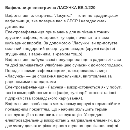
Вафельниця електрична ЛАСУНКА ЕВ-1/220
Вафельниця електрична "Ласунка" — істинно «радницька»
вафельниця, яка поверне вас в СРСР і нагадає смак
дитинства.
Електровафельниця призначена для випікання тонких
хрустких вафель, ковтринок, кучерів, пeчeнья та інших
кулінарних виробів. За допомогою "Ласунки" ви приготуєте
смачний і недорогий десерт дуже швидко (хрумкі вафлі зі
згущенням, з варенням, з кремом тощо)
Вафельниця набула своєї популярності ще в радянські часи
та досі залишається улюбленицею сучасних домогосподарок.
Поряд з іншими вафельницями, електровафельниця
«Ласунка» — це справжня вафельниця, виготовлена за
радянськими стандартами.
Електровафельниця «Ласунка» використовується як у побуті,
так і з комерційною метою (кафе, кулінарії, столові та інші
підприємства громадського харчування).
Вафельниця зроблена в металевому корпусі з термостійким
полімерним покриттям, що неабияк збільшить термін
експлуатації та полегшить експлуатацію. Усередині
електровафельниці використані 2 нагрівальні елементи, що
дає змогу досягати рівномірного ступеня пропікання вафлі —