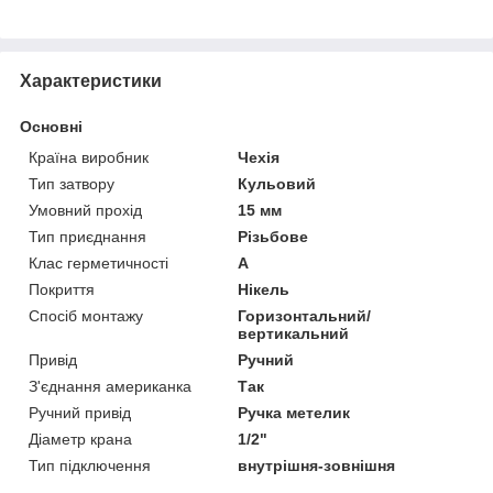
Характеристики
Основні
Країна виробник
Чехія
Тип затвору
Кульовий
Умовний прохід
15 мм
Тип приєднання
Різьбове
Клас герметичності
А
Покриття
Нікель
Спосіб монтажу
Горизонтальний/
вертикальний
Привід
Ручний
З'єднання американка
Так
Ручний привід
Ручка метелик
Діаметр крана
1/2"
Тип підключення
внутрішня-зовнішня