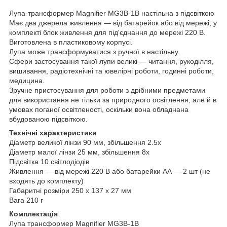
Лупа-трансформер Magnifier MG3B-1B настільна з підсвіткою
Має два джерела живлення — від батарейок або від мережі, у
комплекті блок живлення для під'єднання до мережі 220 В.
Виготовлена в пластиковому корпусі.
Лупа може трансформуватися з ручної в настільну.
Сфери застосування такої лупи великі — читання, рукоділля,
вишивання, радіотехнічні та ювелірні роботи, годинні роботи,
медицина.
Зручне пристосування для роботи з дрібними предметами
для використання не тільки за природного освітлення, але й в
умовах поганої освітленості, оскільки вона обладнана
вбудованою підсвіткою.
Технічні характеристики
Діаметр великої лінзи 90 мм, збільшення 2.5х
Діаметр малої лінзи 25 мм, збільшення 8х
Підсвітка 10 світлодіодів
Живлення — від мережі 220 В або батарейки АА — 2 шт (не
входять до комплекту)
Габаритні розміри 250 х 137 х 27 мм
Вага 210 г
Комплектація
Лупа трансформер Magnifier MG3B-1B