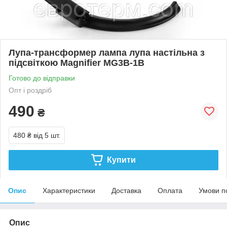
Лупа-трансформер лампа лупа настільна з
підсвіткою Magnifier MG3B-1B
Готово до відправки
Опт і роздріб
490
₴
480 ₴
від 5 шт.
Купити
Опис
Характеристики
Доставка
Оплата
Умови п
Опис