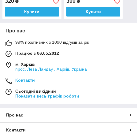
320
300
₴
₴
кратного збільшення
кратного утримання
Купити
Купити
Про нас
99% позитивних з 1090 відгуків за рік
Працює з 06.05.2012
м. Харків
прос. Лева Ландау , Харків, Україна
Контакти
Сьогодні вихідний
Показати весь графік роботи
Про нас
Контакти