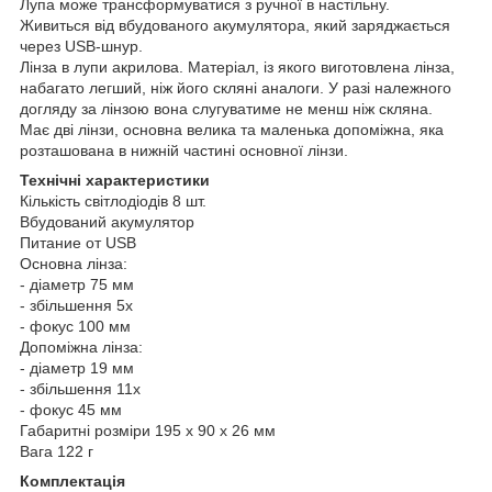
Лупа може трансформуватися з ручної в настільну.
Живиться від вбудованого акумулятора, який заряджається
через USB-шнур.
Лінза в лупи акрилова. Матеріал, із якого виготовлена лінза,
набагато легший, ніж його скляні аналоги. У разі належного
догляду за лінзою вона слугуватиме не менш ніж скляна.
Має дві лінзи, основна велика та маленька допоміжна, яка
розташована в нижній частині основної лінзи.
Технічні характеристики
Кількість світлодіодів 8 шт.
Вбудований акумулятор
Питание от USB
Основна лінза:
- діаметр 75 мм
- збільшення 5х
- фокус 100 мм
Допоміжна лінза:
- діаметр 19 мм
- збільшення 11х
- фокус 45 мм
Габаритні розміри 195 х 90 х 26 мм
Вага 122 г
Комплектація