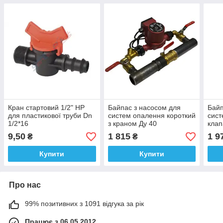
Кран стартовий 1/2" НР
Байпас з насосом для
Байп
для пластикової труби Dn
систем опалення короткий
сист
1/2*16
з краном Ду 40
клап
9,50
1 815
1 9
₴
₴
Купити
Купити
Про нас
99% позитивних з 1091 відгука за рік
Працює з 06.05.2012