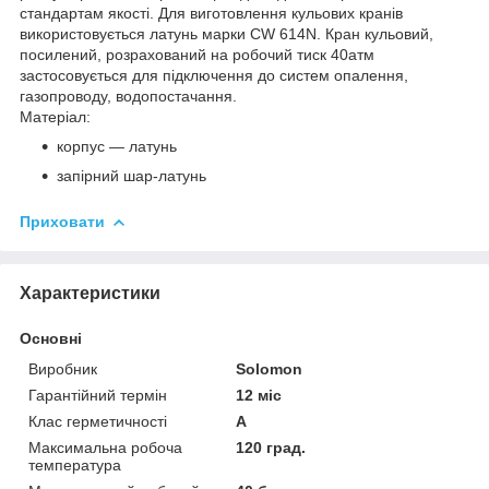
стандартам якості.
Для виготовлення кульових кранів
використовується латунь марки CW 614N.
Кран кульовий,
посилений, розрахований на робочий тиск 40атм
застосовується для підключення до систем опалення,
газопроводу, водопостачання.
Матеріал:
корпус ― латунь
запірний шар-латунь
Приховати
Характеристики
Основні
Виробник
Solomon
Гарантійний термін
12 міс
Клас герметичності
А
Максимальна робоча
120 град.
температура