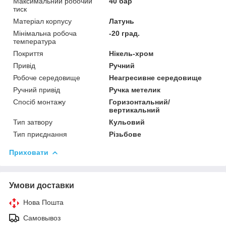
Максимальний робочий
40 бар
тиск
Матеріал корпусу
Латунь
Мінімальна робоча
-20 град.
температура
Покриття
Нікель-хром
Привід
Ручний
Робоче середовище
Неагресивне середовище
Ручний привід
Ручка метелик
Спосіб монтажу
Горизонтальний/
вертикальний
Тип затвору
Кульовий
Тип приєднання
Різьбове
Приховати
Умови доставки
Нова Пошта
Самовывоз