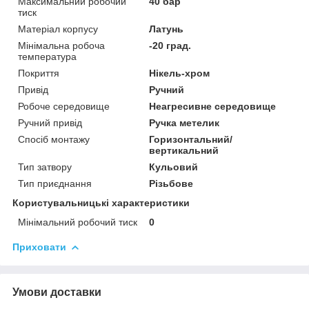
Максимальний робочий
40 бар
тиск
Матеріал корпусу
Латунь
Мінімальна робоча
-20 град.
температура
Покриття
Нікель-хром
Привід
Ручний
Робоче середовище
Неагресивне середовище
Ручний привід
Ручка метелик
Спосіб монтажу
Горизонтальний/
вертикальний
Тип затвору
Кульовий
Тип приєднання
Різьбове
Користувальницькі характеристики
Мінімальний робочий тиск
0
Приховати
Умови доставки