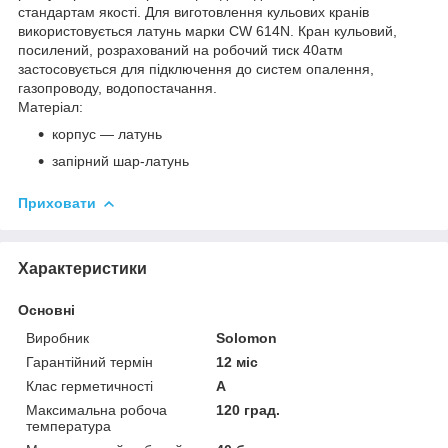
стандартам якості.
Для виготовлення кульових кранів
використовується латунь марки CW 614N.
Кран кульовий,
посилений, розрахований на робочий тиск 40атм
застосовується для підключення до систем опалення,
газопроводу, водопостачання.
Матеріал:
корпус ― латунь
запірний шар-латунь
Приховати
Характеристики
Основні
Виробник
Solomon
Гарантійний термін
12 міс
Клас герметичності
А
Максимальна робоча
120 град.
температура