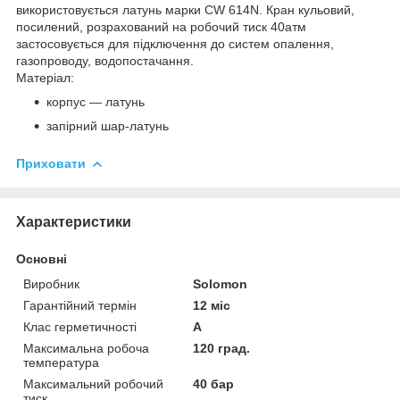
використовується латунь марки CW 614N.
Кран кульовий,
посилений, розрахований на робочий тиск 40атм
застосовується для підключення до систем опалення,
газопроводу, водопостачання.
Матеріал:
корпус ― латунь
запірний шар-латунь
Приховати
Характеристики
Основні
Виробник
Solomon
Гарантійний термін
12 міс
Клас герметичності
А
Максимальна робоча
120 град.
температура
Максимальний робочий
40 бар
тиск