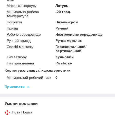
Матеріал корпусу
Латунь
Мінімальна робоча
-20 град.
температура
Покриття
Нікель-хром
Привід
Ручний
Робоче середовище
Неагресивне середовище
Ручний привід
Ручка метелик
Спосіб монтажу
Горизонтальний/
вертикальний
Тип затвору
Кульовий
Тип приєднання
Різьбове
Користувальницькі характеристики
Мінімальний робочий тиск
0
Приховати
Умови доставки
Нова Пошта