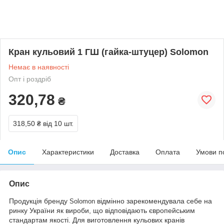
Кран кульовий 1 ГШ (гайка-штуцер) Solomon
Немає в наявності
Опт і роздріб
320,78
₴
318,50 ₴
від 10 шт.
Опис
Характеристики
Доставка
Оплата
Умови п
Опис
Продукція бренду
відмінно зарекомендувала себе на
Solomon
ринку України як вироби, що відповідають європейським
стандартам якості.
Для виготовлення кульових кранів