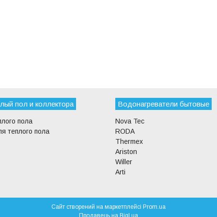
лый пол и коллектора
Водонагреватели бытовые
плого пола
Nova Tec
я теплого пола
RODA
Thermex
Ariston
Willer
Arti
Сайт створений на маркетплейсі
Prom.ua
Продавець на Bigl.ua