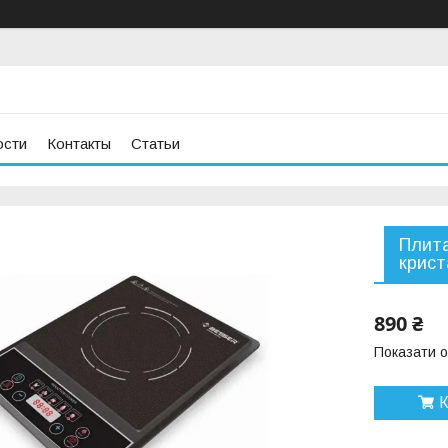
ости
Контакты
Статьи
Плита
крист
890 ₴
Показати о
К