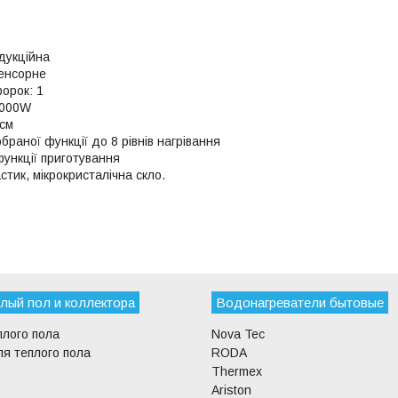
дукційна
сенсорне
форок: 1
2000W
6см
браної функції до 8 рівнів нагрівання
функції приготування
стик, мікрокристалічна скло.
лый пол и коллектора
Водонагреватели бытовые
плого пола
Nova Tec
я теплого пола
RODA
Thermex
Ariston