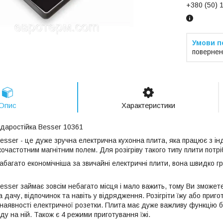
+380 (50) 
повернен
Опис
Характеристики
ударостійка Besser 10361
Besser - це дуже зручна електрична кухонна плита, яка працює з 
частотним магнітним полем. Для розігріву такого типу плити потрі
абагато економічніша за звичайні електричні плити, вона швидко г
esser займає зовсім небагато місця і мало важить, тому Ви зможете
а дачу, відпочинок та навіть у відрядження. Розігріти їжу або пр
 наявності електричної розетки. Плита має дуже важливу функцію б
уду на ній. Також є 4 режими приготування їжі.