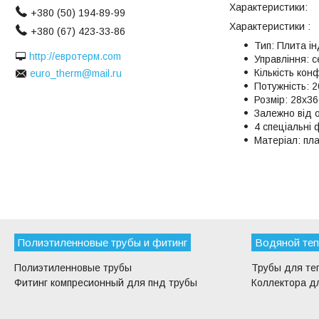
Характеристики:
+380 (50) 194-89-99
Характеристики :
+380 (67) 423-33-86
Тип: Плита ін
http://евротерм.com
Управління: 
Кількість кон
euro_therm@mail.ru
Потужність: 
Розмір: 28x3
Залежно від о
4 спеціальні 
Матеріал: пла
Полиэтиленновые трубы и фитинг
Водяной теп
Полиэтиленновые трубы
Трубы для те
Фитинг компресионный для пнд трубы
Коллектора дл