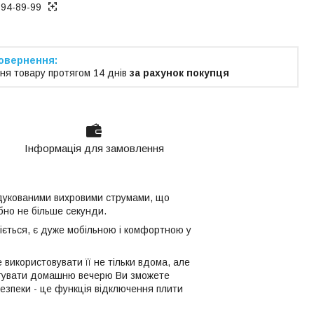
194-89-99
ня товару протягом 14 днів
за рахунок покупця
Інформація для замовлення
індукованими вихровими струмами, що
бно не більше секунди.
ріється, є дуже мобільною і комфортною у
 використовувати її не тільки вдома, але
иготувати домашню вечерю Ви зможете
езпеки - це функція відключення плити