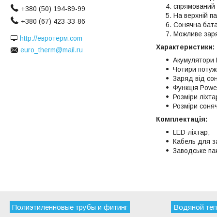
спрямований 
+380 (50) 194-89-99
На верхній п
+380 (67) 423-33-86
Сонячна бат
Можливе заря
http://евротерм.com
Характеристики:
euro_therm@mail.ru
Акумулятори 
Чотири потуж
Заряд від сон
Функція Powe
Розміри ліхт
Розміри соняч
Комплектація:
LED-ліхтар;
Кабель для з
Заводське па
Полиэтиленновые трубы и фитинг
Водяной теп