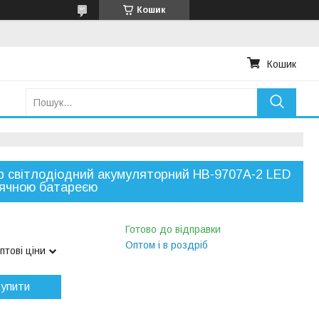
Кошик
Кошик
р світлодіодний акумуляторний HB-9707А-2 LED
нячною батареєю
Готово до відправки
Оптом і в роздріб
птові ціни
упити