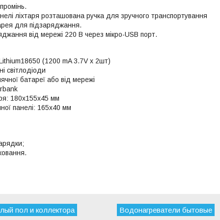
промінь.
анелі ліхтаря розташована ручка для зручного транспортування
арея для підзаряджання.
джання від мережі 220 В через мікро-USB порт.
Lithium18650 (1200 mA 3.7V x 2шт)
ні світлодіоди
ячної батареї або від мережі
rbank
аря: 180х155х45 мм
ної панелі: 165х40 мм
арядки;
ковання.
лый пол и коллектора
Водонагреватели бытовые