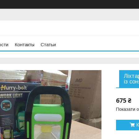
ости
Контакты
Статьи
Ліхта
із со
675 ₴
Показати о
К