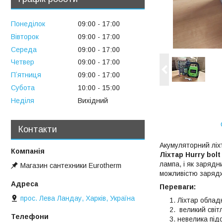
Понеділок
09:00
17:00
Вівторок
09:00
17:00
Середа
09:00
17:00
Четвер
09:00
17:00
Пʼятниця
09:00
17:00
Субота
10:00
15:00
Неділя
Вихідний
Контакти
Акумуляторний ліх
Ліхтар Hurry bol
лампа, і як зарядн
Магазин сантехники Eurotherm
можливістю зарядж
Переваги:
прос. Лева Ландау, Харків, Україна
Ліхтар облад
великий світл
невелика підс