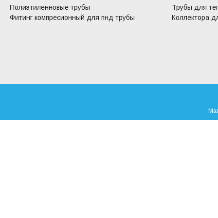
Полиэтиленновые трубы
Трубы для те
Фитинг компресионный для пнд трубы
Коллектора дл