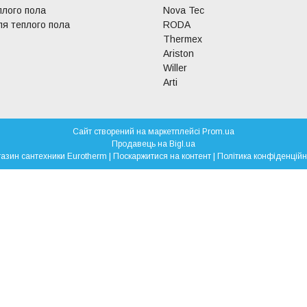
плого пола
Nova Tec
я теплого пола
RODA
Thermex
Ariston
Willer
Arti
Сайт створений на маркетплейсі
Prom.ua
Продавець на Bigl.ua
Магазин сантехники Eurotherm |
Поскаржитися на контент
|
Політика конфіденційн