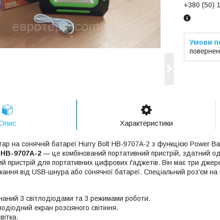
+380 (50) 
повернен
Опис
Характеристики
тар на сонячній батареї Hurry Bolt HB-9707А-2 з функцією Power B
t HB-9707А-2
— це комбінований портативний пристрій, здатний од
ий пристрій для портативних цифрових ґаджетів. Він має три джере
ання від USB-шнура або сонячної батареї. Спеціальний роз'єм на
наний 3 світлодіодами та 3 режимами роботи.
одіодний екран розсіяного світіння.
вітка.