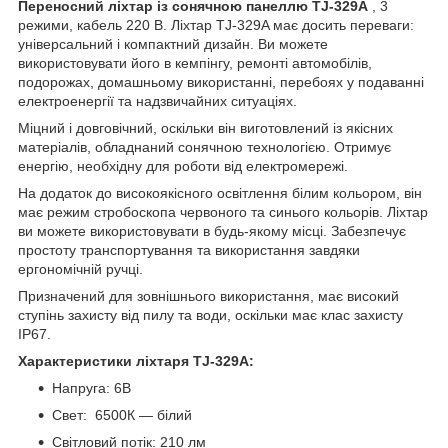
Переносний ліхтар із сонячною панеллю TJ-329A
, 3
режими, кабель 220 В. Ліхтар TJ-329A має досить переваги:
універсальний і компактний дизайн. Ви можете
використовувати його в кемпінгу, ремонті автомобілів,
подорожах, домашньому використанні, перебоях у подаванні
електроенергії та надзвичайних ситуаціях.
Міцний і довговічний, оскільки він виготовлений із якісних
матеріалів, обладнаний сонячною технологією. Отримує
енергію, необхідну для роботи від електромережі.
На додаток до високоякісного освітлення білим кольором, він
має режим стробоскопа червоного та синього кольорів. Ліхтар
ви можете використовувати в будь-якому місці. Забезпечує
простоту транспортування та використання завдяки
ергономічній ручці.
Призначений для зовнішнього використання, має високий
ступінь захисту від пилу та води, оскільки має клас захисту
IP67.
Характеристики ліхтаря TJ-329A:
Напруга: 6В
Свет: 6500К — білий
Світловий потік: 210 лм