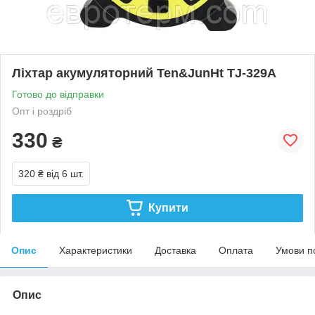
Ліхтар акумуляторний Ten&JunHt TJ-329A
Готово до відправки
Опт і роздріб
330
₴
320 ₴
від 6 шт.
Купити
Опис
Характеристики
Доставка
Оплата
Умови п
Опис