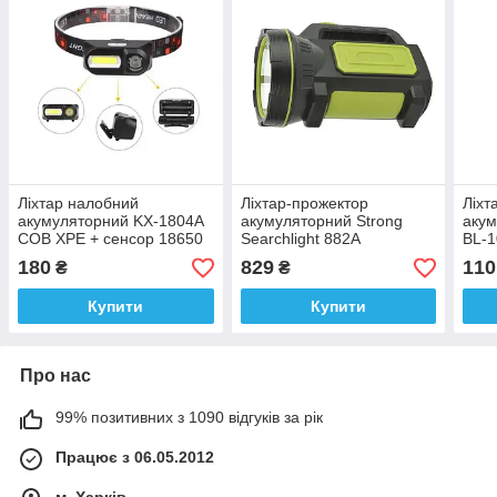
Ліхтар налобний
Ліхтар-прожектор
Ліхт
акумуляторний KX-1804A
акумуляторний Strong
акум
COB XPE + сенсор 18650
Searchlight 882A
BL-1
USB charge, датчик руху
нал
180
829
110
₴
₴
Купити
Купити
Про нас
99% позитивних з 1090 відгуків за рік
Працює з 06.05.2012