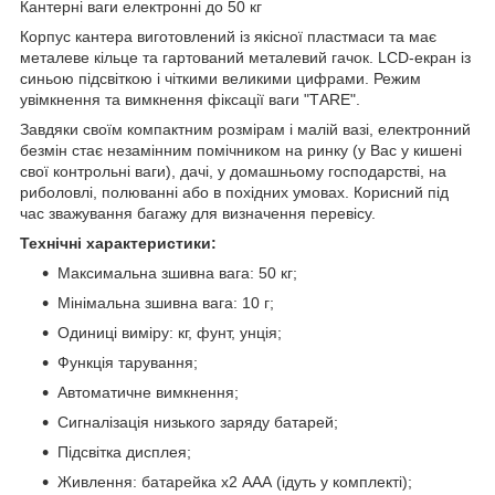
Кантерні ваги електронні до 50 кг
Корпус кантера виготовлений із якісної пластмаси та має
металеве кільце та гартований металевий гачок. LCD-екран із
синьою підсвіткою і чіткими великими цифрами. Режим
увімкнення та вимкнення фіксації ваги "ТАRE".
Завдяки своїм компактним розмірам і малій вазі, електронний
безмін стає незамінним помічником на ринку (у Вас у кишені
свої контрольні ваги), дачі, у домашньому господарстві, на
риболовлі, полюванні або в похідних умовах. Корисний під
час зважування багажу для визначення перевісу.
Технічні характеристики:
Максимальна зшивна вага: 50 кг;
Мінімальна зшивна вага: 10 г;
Одиниці виміру: кг, фунт, унція;
Функція тарування;
Автоматичне вимкнення;
Сигналізація низького заряду батарей;
Підсвітка дисплея;
Живлення: батарейка х2 ААА (ідуть у комплекті);