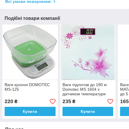
Всі умови повернення
Подібні товари компанії
Ваги кухонні DOMOTEC
Ваги підлогові до 180 кг
Ваги
MS-125
Domotec MS 1604 з
MAT
датчиком температури
до 5 
220
235
165
₴
₴
Купити
Купити