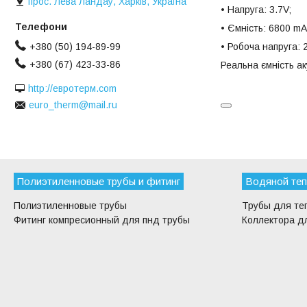
прос. Лева Ландау, Харків, Україна
• Напруга: 3.7V;
• Ємність: 6800 m
• Робоча напруга: 2
+380 (50) 194-89-99
+380 (67) 423-33-86
Реальна ємність а
http://евротерм.com
euro_therm@mail.ru
Полиэтиленновые трубы и фитинг
Водяной теп
Полиэтиленновые трубы
Трубы для те
Фитинг компресионный для пнд трубы
Коллектора дл