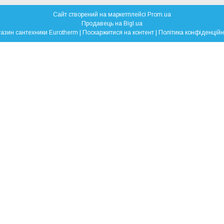
Сайт створений на маркетплейсі
Prom.ua
Продавець на Bigl.ua
Магазин сантехники Eurotherm |
Поскаржитися на контент
|
Політика конфіденційн