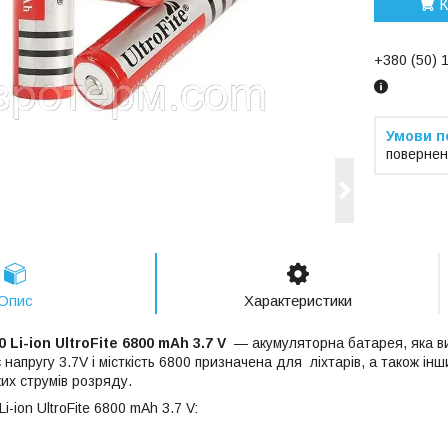
К
+380 (50) 
повернен
Опис
Характеристики
 Li-ion UltroFite 6800 mAh 3.7 V
— акумуляторна батарея, яка в
напругу 3.7V і місткість 6800 призначена для ліхтарів, а також ін
их струмів розряду.
-ion UltroFite 6800 mAh 3.7 V: