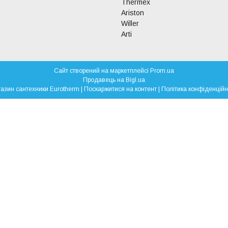
Thermex
Ariston
Willer
Arti
Сайт створений на маркетплейсі
Prom.ua
Продавець на Bigl.ua
Магазин сантехники Eurotherm |
Поскаржитися на контент
|
Політика конфіденційн