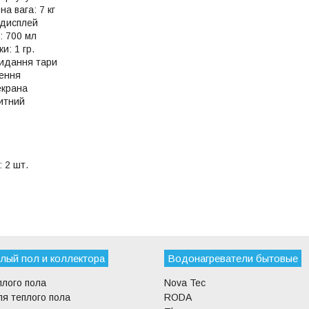
а вага: 7 кг
дисплей
: 700 мл
и: 1 гр.
кидання тари
ення
екрана
китний
 2 шт.
лый пол и коллектора
Водонагреватели бытовые
плого пола
Nova Tec
я теплого пола
RODA