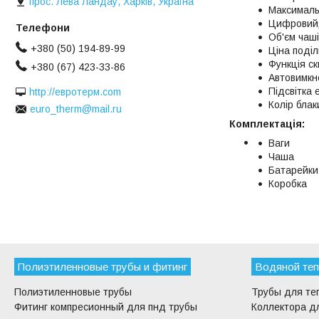
прос. Лева Ландау, Харків, Україна
Максимальн
Цифровий
Об'єм чаші
+380 (50) 194-89-99
Ціна поділк
Функція с
+380 (67) 423-33-86
Автовимкн
Підсвітка 
http://евротерм.com
Колір бла
euro_therm@mail.ru
Комплектація:
Ваги
Чаша
Батарейки:
Коробка
Полиэтиленновые трубы и фитинг
Водяной теп
Полиэтиленновые трубы
Трубы для те
Фитинг компресионный для пнд трубы
Коллектора дл