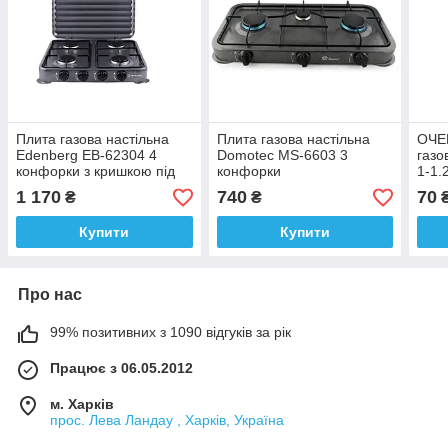
Плита газова настільна
Плита газова настільна
ОЧЕН
Edenberg EB-62304 4
Domotec MS-6603 3
газо
конфорки з кришкою під
конфорки
1-1.
газовий балон
1 170
740
70
₴
₴
Купити
Купити
Про нас
99% позитивних з 1090 відгуків за рік
Працює з 06.05.2012
м. Харків
прос. Лева Ландау , Харків, Україна