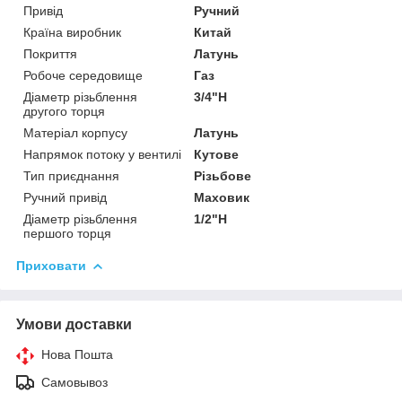
Привід
Ручний
Країна виробник
Китай
Покриття
Латунь
Робоче середовище
Газ
Діаметр різьблення
3/4"Н
другого торця
Матеріал корпусу
Латунь
Напрямок потоку у вентилі
Кутове
Тип приєднання
Різьбове
Ручний привід
Маховик
Діаметр різьблення
1/2"Н
першого торця
Приховати
Умови доставки
Нова Пошта
Самовывоз