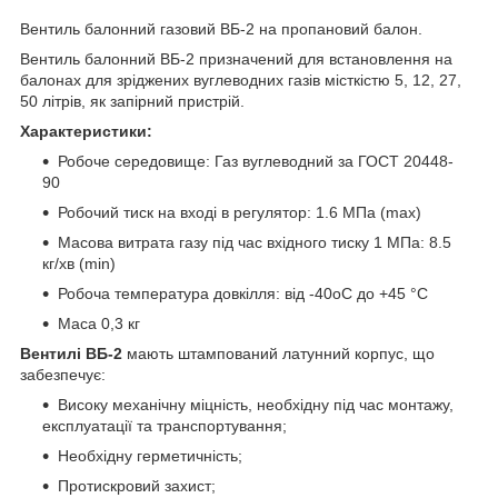
Вентиль балонний газовий ВБ-2 на пропановий балон.
Вентиль балонний ВБ-2 призначений для встановлення на
балонах для зріджених вуглеводних газів місткістю 5, 12, 27,
50 літрів, як запірний пристрій.
Характеристики:
Робоче середовище: Газ вуглеводний за ГОСТ 20448-
90
Робочий тиск на вході в регулятор: 1.6 МПа (max)
Масова витрата газу під час вхідного тиску 1 МПа: 8.5
кг/хв (min)
Робоча температура довкілля: від -40oС до +45 °C
Маса 0,3 кг
Вентилі ВБ-2
мають штампований латунний корпус, що
забезпечує:
Високу механічну міцність, необхідну під час монтажу,
експлуатації та транспортування;
Необхідну герметичність;
Протискровий захист;